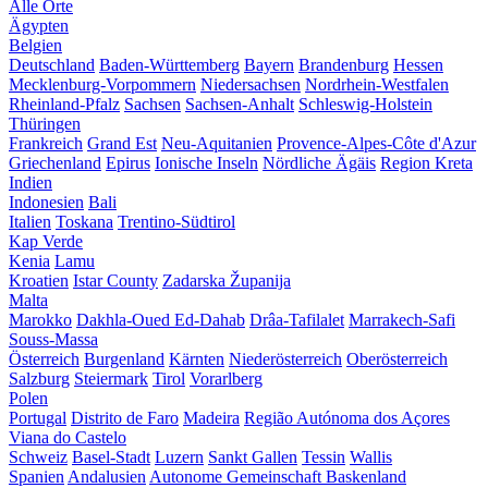
Alle Orte
Ägypten
Belgien
Deutschland
Baden-Württemberg
Bayern
Brandenburg
Hessen
Mecklenburg-Vorpommern
Niedersachsen
Nordrhein-Westfalen
Rheinland-Pfalz
Sachsen
Sachsen-Anhalt
Schleswig-Holstein
Thüringen
Frankreich
Grand Est
Neu-Aquitanien
Provence-Alpes-Côte d'Azur
Griechenland
Epirus
Ionische Inseln
Nördliche Ägäis
Region Kreta
Indien
Indonesien
Bali
Italien
Toskana
Trentino-Südtirol
Kap Verde
Kenia
Lamu
Kroatien
Istar County
Zadarska Županija
Malta
Marokko
Dakhla-Oued Ed-Dahab
Drâa-Tafilalet
Marrakech-Safi
Souss-Massa
Österreich
Burgenland
Kärnten
Niederösterreich
Oberösterreich
Salzburg
Steiermark
Tirol
Vorarlberg
Polen
Portugal
Distrito de Faro
Madeira
Região Autónoma dos Açores
Viana do Castelo
Schweiz
Basel-Stadt
Luzern
Sankt Gallen
Tessin
Wallis
Spanien
Andalusien
Autonome Gemeinschaft Baskenland