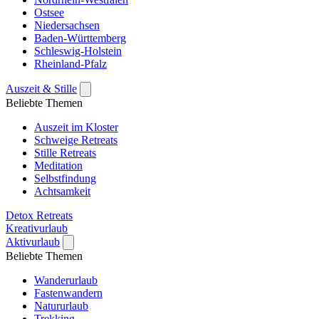
Ostsee
Niedersachsen
Baden-Württemberg
Schleswig-Holstein
Rheinland-Pfalz
Auszeit & Stille
Beliebte Themen
Auszeit im Kloster
Schweige Retreats
Stille Retreats
Meditation
Selbstfindung
Achtsamkeit
Detox Retreats
Kreativurlaub
Aktivurlaub
Beliebte Themen
Wanderurlaub
Fastenwandern
Natururlaub
Trekking