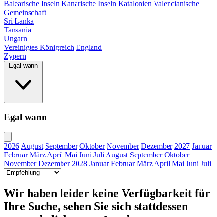
Balearische Inseln
Kanarische Inseln
Katalonien
Valencianische
Gemeinschaft
Sri Lanka
Tansania
Ungarn
Vereinigtes Königreich
England
Zypern
Egal wann
Egal wann
2026
August
September
Oktober
November
Dezember
2027
Januar
Februar
März
April
Mai
Juni
Juli
August
September
Oktober
November
Dezember
2028
Januar
Februar
März
April
Mai
Juni
Juli
Wir haben leider keine Verfügbarkeit für
Ihre Suche, sehen Sie sich stattdessen