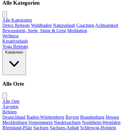
Alle Kategorien
Alle Kategorien
Detox Retreats
Waldbaden
Natururlaub
Coaching
Achtsamkeit
Bewusstsein, Seele, Sinne & Geist
Meditation
Wellness
Kreativurlaub
Yoga Retreats
Katalonien
Alle Orte
Alle Orte
Ägypten
Belgien
Deutschland
Baden-Württemberg
Bayern
Brandenburg
Hessen
Mecklenburg-Vorpommern
Niedersachsen
Nordrhein-Westfalen
Rheinland-Pfalz
Sachsen
Sachsen-Anhalt
Schleswig-Holstein