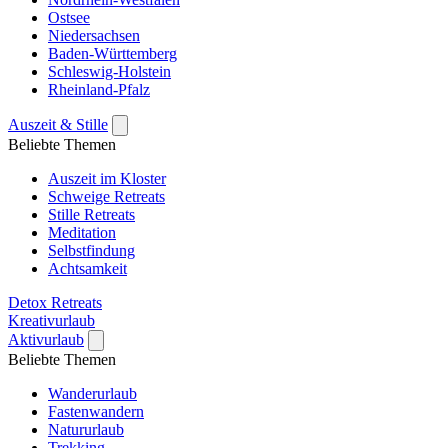
Ostsee
Niedersachsen
Baden-Württemberg
Schleswig-Holstein
Rheinland-Pfalz
Auszeit & Stille
Beliebte Themen
Auszeit im Kloster
Schweige Retreats
Stille Retreats
Meditation
Selbstfindung
Achtsamkeit
Detox Retreats
Kreativurlaub
Aktivurlaub
Beliebte Themen
Wanderurlaub
Fastenwandern
Natururlaub
Trekking