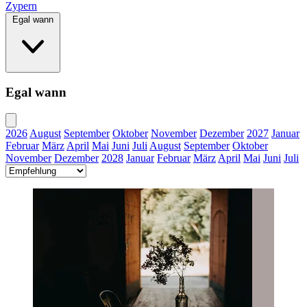
Zypern
Egal wann
Egal wann
2026
August
September
Oktober
November
Dezember
2027
Januar
Februar
März
April
Mai
Juni
Juli
August
September
Oktober
November
Dezember
2028
Januar
Februar
März
April
Mai
Juni
Juli