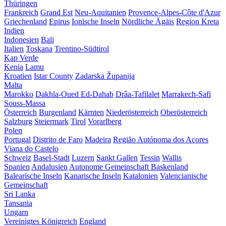
Thüringen
Frankreich
Grand Est
Neu-Aquitanien
Provence-Alpes-Côte d'Azur
Griechenland
Epirus
Ionische Inseln
Nördliche Ägäis
Region Kreta
Indien
Indonesien
Bali
Italien
Toskana
Trentino-Südtirol
Kap Verde
Kenia
Lamu
Kroatien
Istar County
Zadarska Županija
Malta
Marokko
Dakhla-Oued Ed-Dahab
Drâa-Tafilalet
Marrakech-Safi
Souss-Massa
Österreich
Burgenland
Kärnten
Niederösterreich
Oberösterreich
Salzburg
Steiermark
Tirol
Vorarlberg
Polen
Portugal
Distrito de Faro
Madeira
Região Autónoma dos Açores
Viana do Castelo
Schweiz
Basel-Stadt
Luzern
Sankt Gallen
Tessin
Wallis
Spanien
Andalusien
Autonome Gemeinschaft Baskenland
Balearische Inseln
Kanarische Inseln
Katalonien
Valencianische
Gemeinschaft
Sri Lanka
Tansania
Ungarn
Vereinigtes Königreich
England