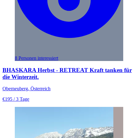
8 Personen interessiert
BHASKARA Herbst - RETREAT Kraft tanken für
die Winterzeit.
Oberneuberg, Österreich
€195
/ 3 Tage