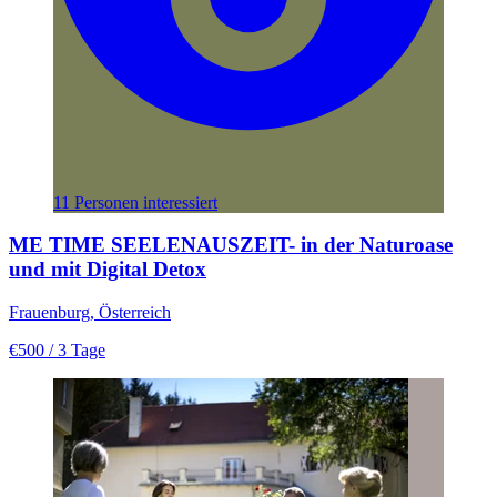
11 Personen interessiert
ME TIME SEELENAUSZEIT- in der Naturoase
und mit Digital Detox
Frauenburg, Österreich
€500
/ 3 Tage