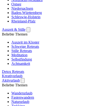
Ostsee
Niedersachsen
Baden-Württemberg
Schleswig-Holstein
Rheinland-Pfalz
Auszeit & Stille
Beliebte Themen
Auszeit im Kloster
Schweige Retreats
Stille Retreats
Meditation
Selbstfindung
Achtsamkeit
Detox Retreats
Kreativurlaub
Aktivurlaub
Beliebte Themen
Wanderurlaub
Fastenwandern
Natururlaub
Trekking