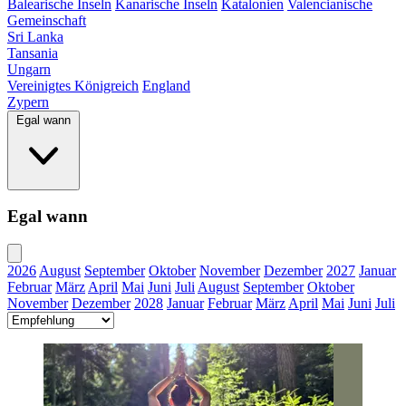
Balearische Inseln
Kanarische Inseln
Katalonien
Valencianische
Gemeinschaft
Sri Lanka
Tansania
Ungarn
Vereinigtes Königreich
England
Zypern
Egal wann
Egal wann
2026
August
September
Oktober
November
Dezember
2027
Januar
Februar
März
April
Mai
Juni
Juli
August
September
Oktober
November
Dezember
2028
Januar
Februar
März
April
Mai
Juni
Juli