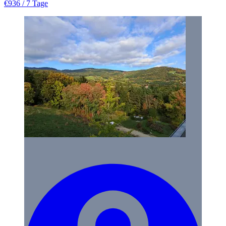
€936
/ 7 Tage