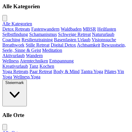
Alle Kategorien
Alle Kategorien
Detox Retreats
Fastenwandern
Waldbaden
MBSR
Heilfasten
Selbstfindung
Schamanismus
Schweige Retreat
Natururlaub
Coaching
Resilienztraining
Basenfasten Urlaub
Visionssuche
Breathwork
Stille Retreat
Digital Detox
Achtsamkeit
Bewusstsein,
Seele, Sinne & Geist
Meditation
Aktivurlaub
Wandern
Wellness
Atemtechniken
Entspannung
Kreativurlaub
Tanz
Kochen
Yoga Retreats
Paar Retreat
Body & Mind
Tantra Yoga
Pilates
Yin
Yoga
Wellness Yoga
Steiermark
Alle Orte