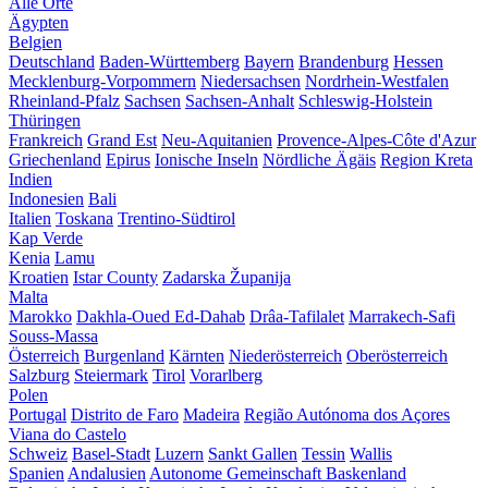
Alle Orte
Ägypten
Belgien
Deutschland
Baden-Württemberg
Bayern
Brandenburg
Hessen
Mecklenburg-Vorpommern
Niedersachsen
Nordrhein-Westfalen
Rheinland-Pfalz
Sachsen
Sachsen-Anhalt
Schleswig-Holstein
Thüringen
Frankreich
Grand Est
Neu-Aquitanien
Provence-Alpes-Côte d'Azur
Griechenland
Epirus
Ionische Inseln
Nördliche Ägäis
Region Kreta
Indien
Indonesien
Bali
Italien
Toskana
Trentino-Südtirol
Kap Verde
Kenia
Lamu
Kroatien
Istar County
Zadarska Županija
Malta
Marokko
Dakhla-Oued Ed-Dahab
Drâa-Tafilalet
Marrakech-Safi
Souss-Massa
Österreich
Burgenland
Kärnten
Niederösterreich
Oberösterreich
Salzburg
Steiermark
Tirol
Vorarlberg
Polen
Portugal
Distrito de Faro
Madeira
Região Autónoma dos Açores
Viana do Castelo
Schweiz
Basel-Stadt
Luzern
Sankt Gallen
Tessin
Wallis
Spanien
Andalusien
Autonome Gemeinschaft Baskenland