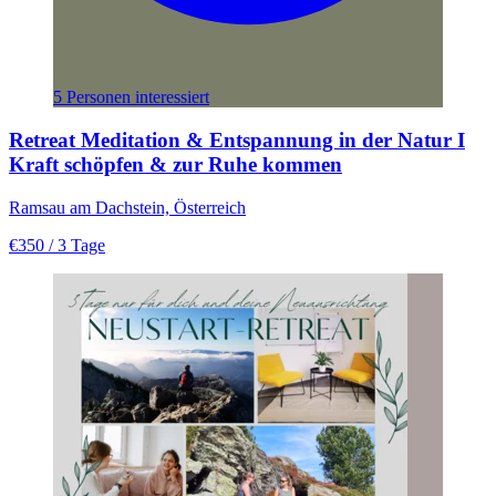
5 Personen interessiert
Retreat Meditation & Entspannung in der Natur I
Kraft schöpfen & zur Ruhe kommen
Ramsau am Dachstein, Österreich
€350
/ 3 Tage