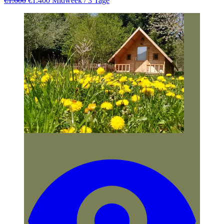
€1.600
€1.400
Midweek
/ 3 Tage