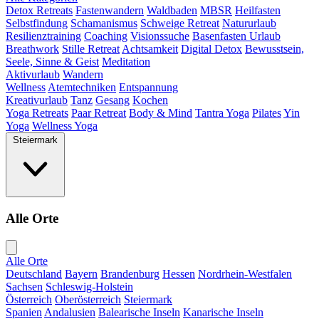
Detox Retreats
Fastenwandern
Waldbaden
MBSR
Heilfasten
Selbstfindung
Schamanismus
Schweige Retreat
Natururlaub
Resilienztraining
Coaching
Visionssuche
Basenfasten Urlaub
Breathwork
Stille Retreat
Achtsamkeit
Digital Detox
Bewusstsein,
Seele, Sinne & Geist
Meditation
Aktivurlaub
Wandern
Wellness
Atemtechniken
Entspannung
Kreativurlaub
Tanz
Gesang
Kochen
Yoga Retreats
Paar Retreat
Body & Mind
Tantra Yoga
Pilates
Yin
Yoga
Wellness Yoga
Steiermark
Alle Orte
Alle Orte
Deutschland
Bayern
Brandenburg
Hessen
Nordrhein-Westfalen
Sachsen
Schleswig-Holstein
Österreich
Oberösterreich
Steiermark
Spanien
Andalusien
Balearische Inseln
Kanarische Inseln