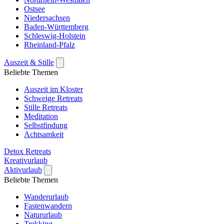
Ostsee
Niedersachsen
Baden-Württemberg
Schleswig-Holstein
Rheinland-Pfalz
Auszeit & Stille
Beliebte Themen
Auszeit im Kloster
Schweige Retreats
Stille Retreats
Meditation
Selbstfindung
Achtsamkeit
Detox Retreats
Kreativurlaub
Aktivurlaub
Beliebte Themen
Wanderurlaub
Fastenwandern
Natururlaub
Trekking