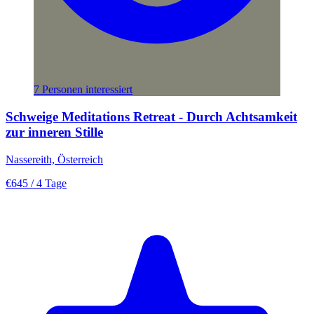
7 Personen interessiert
Schweige Meditations Retreat - Durch Achtsamkeit
zur inneren Stille
Nassereith, Österreich
€645
/ 4 Tage