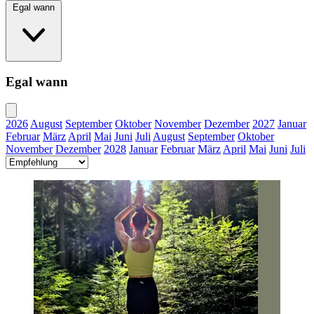
Egal wann
Egal wann
2026
August
September
Oktober
November
Dezember
2027
Januar
Februar
März
April
Mai
Juni
Juli
August
September
Oktober
November
Dezember
2028
Januar
Februar
März
April
Mai
Juni
Juli