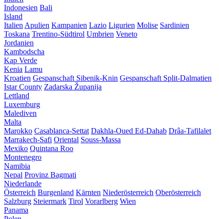
Indonesien
Bali
Island
Italien
Apulien
Kampanien
Lazio
Ligurien
Molise
Sardinien
Toskana
Trentino-Südtirol
Umbrien
Veneto
Jordanien
Kambodscha
Kap Verde
Kenia
Lamu
Kroatien
Gespanschaft Sibenik-Knin
Gespanschaft Split-Dalmatien
Istar County
Zadarska Županija
Lettland
Luxemburg
Malediven
Malta
Marokko
Casablanca-Settat
Dakhla-Oued Ed-Dahab
Drâa-Tafilalet
Marrakech-Safi
Oriental
Souss-Massa
Mexiko
Quintana Roo
Montenegro
Namibia
Nepal
Provinz Bagmati
Niederlande
Österreich
Burgenland
Kärnten
Niederösterreich
Oberösterreich
Salzburg
Steiermark
Tirol
Vorarlberg
Wien
Panama
Polen