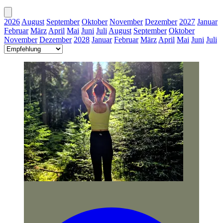
2026
August
September
Oktober
November
Dezember
2027
Januar
Februar
März
April
Mai
Juni
Juli
August
September
Oktober
November
Dezember
2028
Januar
Februar
März
April
Mai
Juni
Juli