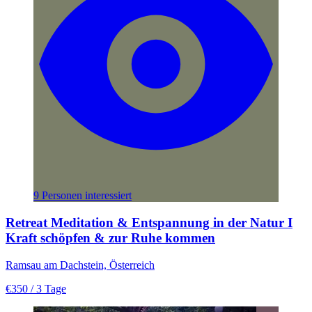
9 Personen interessiert
Retreat Meditation & Entspannung in der Natur I
Kraft schöpfen & zur Ruhe kommen
Ramsau am Dachstein, Österreich
€350
/ 3 Tage