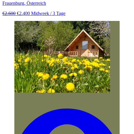
Frauenburg, Österreich
€2.600
€2.400
Midweek
/ 3 Tage