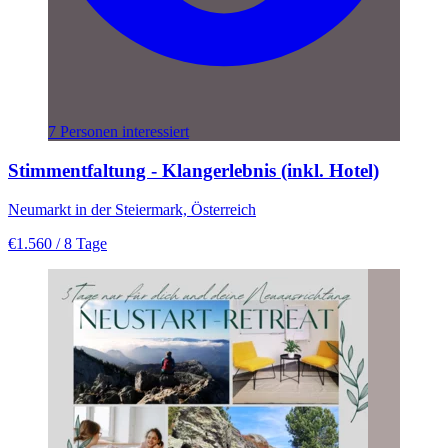
7 Personen interessiert
Stimmentfaltung - Klangerlebnis (inkl. Hotel)
Neumarkt in der Steiermark, Österreich
€1.560
/ 8 Tage