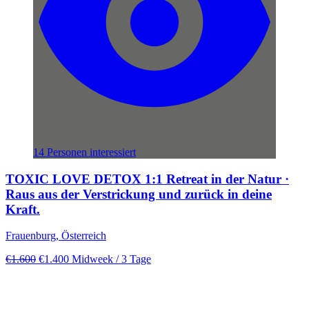
14 Personen interessiert
TOXIC LOVE DETOX 1:1 Retreat in der Natur ·
Raus aus der Verstrickung und zurück in deine
Kraft.
Frauenburg, Österreich
€1.600
€1.400
Midweek
/ 3 Tage