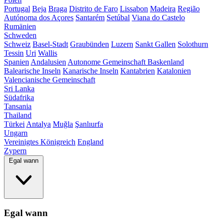
Portugal
Beja
Braga
Distrito de Faro
Lissabon
Madeira
Região
Autónoma dos Açores
Santarém
Setúbal
Viana do Castelo
Rumänien
Schweden
Schweiz
Basel-Stadt
Graubünden
Luzern
Sankt Gallen
Solothurn
Tessin
Uri
Wallis
Spanien
Andalusien
Autonome Gemeinschaft Baskenland
Balearische Inseln
Kanarische Inseln
Kantabrien
Katalonien
Valencianische Gemeinschaft
Sri Lanka
Südafrika
Tansania
Thailand
Türkei
Antalya
Muğla
Şanlıurfa
Ungarn
Vereinigtes Königreich
England
Zypern
Egal wann
Egal wann