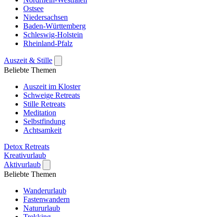
Ostsee
Niedersachsen
Baden-Württemberg
Schleswig-Holstein
Rheinland-Pfalz
Auszeit & Stille
Beliebte Themen
Auszeit im Kloster
Schweige Retreats
Stille Retreats
Meditation
Selbstfindung
Achtsamkeit
Detox Retreats
Kreativurlaub
Aktivurlaub
Beliebte Themen
Wanderurlaub
Fastenwandern
Natururlaub
Trekking