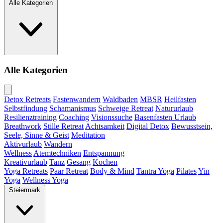
Alle Kategorien
Alle Kategorien
Detox Retreats
Fastenwandern
Waldbaden
MBSR
Heilfasten
Selbstfindung
Schamanismus
Schweige Retreat
Natururlaub
Resilienztraining
Coaching
Visionssuche
Basenfasten Urlaub
Breathwork
Stille Retreat
Achtsamkeit
Digital Detox
Bewusstsein,
Seele, Sinne & Geist
Meditation
Aktivurlaub
Wandern
Wellness
Atemtechniken
Entspannung
Kreativurlaub
Tanz
Gesang
Kochen
Yoga Retreats
Paar Retreat
Body & Mind
Tantra Yoga
Pilates
Yin
Yoga
Wellness Yoga
Steiermark