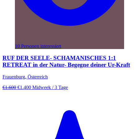
10 Personen interessiert
RUF DER SEELE- SCHAMANISCHES 1:1
RETREAT in der Natur- Begegne deiner Ur-Kraft
Frauenburg, Österreich
€1.600
€1.400
Midweek
/ 3 Tage