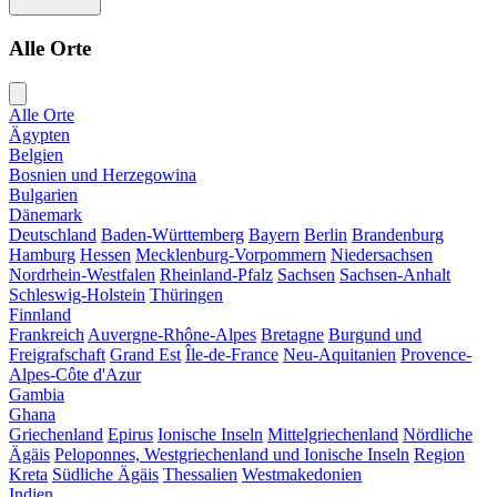
Alle Orte
Alle Orte
Ägypten
Belgien
Bosnien und Herzegowina
Bulgarien
Dänemark
Deutschland
Baden-Württemberg
Bayern
Berlin
Brandenburg
Hamburg
Hessen
Mecklenburg-Vorpommern
Niedersachsen
Nordrhein-Westfalen
Rheinland-Pfalz
Sachsen
Sachsen-Anhalt
Schleswig-Holstein
Thüringen
Finnland
Frankreich
Auvergne-Rhône-Alpes
Bretagne
Burgund und
Freigrafschaft
Grand Est
Île-de-France
Neu-Aquitanien
Provence-
Alpes-Côte d'Azur
Gambia
Ghana
Griechenland
Epirus
Ionische Inseln
Mittelgriechenland
Nördliche
Ägäis
Peloponnes, Westgriechenland und Ionische Inseln
Region
Kreta
Südliche Ägäis
Thessalien
Westmakedonien
Indien