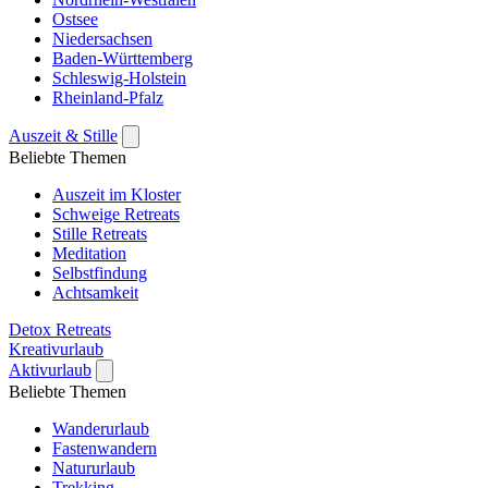
Ostsee
Niedersachsen
Baden-Württemberg
Schleswig-Holstein
Rheinland-Pfalz
Auszeit & Stille
Beliebte Themen
Auszeit im Kloster
Schweige Retreats
Stille Retreats
Meditation
Selbstfindung
Achtsamkeit
Detox Retreats
Kreativurlaub
Aktivurlaub
Beliebte Themen
Wanderurlaub
Fastenwandern
Natururlaub
Trekking