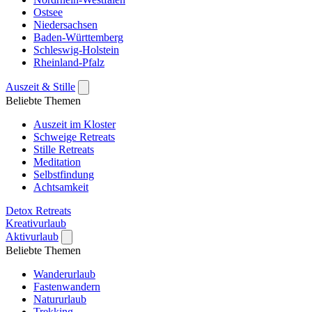
Ostsee
Niedersachsen
Baden-Württemberg
Schleswig-Holstein
Rheinland-Pfalz
Auszeit & Stille
Beliebte Themen
Auszeit im Kloster
Schweige Retreats
Stille Retreats
Meditation
Selbstfindung
Achtsamkeit
Detox Retreats
Kreativurlaub
Aktivurlaub
Beliebte Themen
Wanderurlaub
Fastenwandern
Natururlaub
Trekking