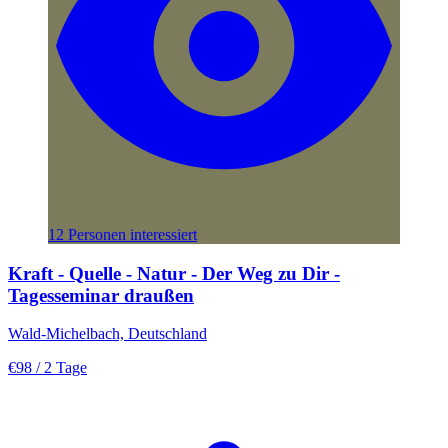
12 Personen interessiert
Kraft - Quelle - Natur - Der Weg zu Dir -
Tagesseminar draußen
Wald-Michelbach, Deutschland
€98
/ 2 Tage