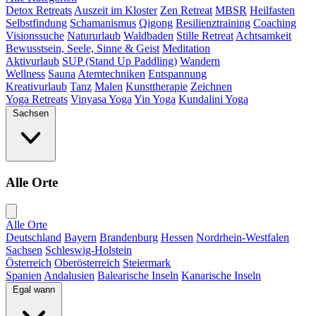
Detox Retreats
Auszeit im Kloster
Zen Retreat
MBSR
Heilfasten
Selbstfindung
Schamanismus
Qigong
Resilienztraining
Coaching
Visionssuche
Natururlaub
Waldbaden
Stille Retreat
Achtsamkeit
Bewusstsein, Seele, Sinne & Geist
Meditation
Aktivurlaub
SUP (Stand Up Paddling)
Wandern
Wellness
Sauna
Atemtechniken
Entspannung
Kreativurlaub
Tanz
Malen
Kunsttherapie
Zeichnen
Yoga Retreats
Vinyasa Yoga
Yin Yoga
Kundalini Yoga
Sachsen
Alle Orte
Alle Orte
Deutschland
Bayern
Brandenburg
Hessen
Nordrhein-Westfalen
Sachsen
Schleswig-Holstein
Österreich
Oberösterreich
Steiermark
Spanien
Andalusien
Balearische Inseln
Kanarische Inseln
Egal wann