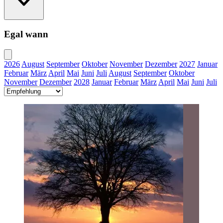
Egal wann
2026
August
September
Oktober
November
Dezember
2027
Januar
Februar
März
April
Mai
Juni
Juli
August
September
Oktober
November
Dezember
2028
Januar
Februar
März
April
Mai
Juni
Juli