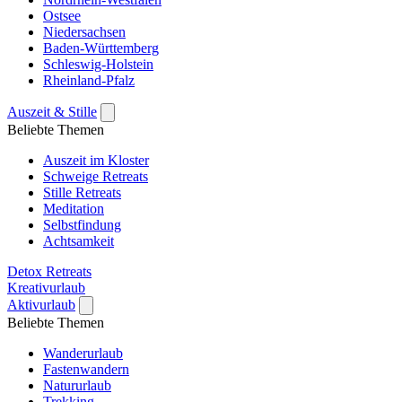
Ostsee
Niedersachsen
Baden-Württemberg
Schleswig-Holstein
Rheinland-Pfalz
Auszeit & Stille
Beliebte Themen
Auszeit im Kloster
Schweige Retreats
Stille Retreats
Meditation
Selbstfindung
Achtsamkeit
Detox Retreats
Kreativurlaub
Aktivurlaub
Beliebte Themen
Wanderurlaub
Fastenwandern
Natururlaub
Trekking