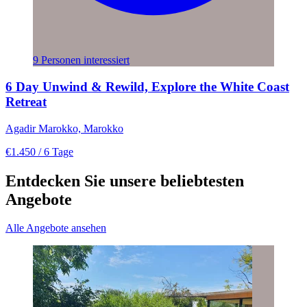
9 Personen interessiert
6 Day Unwind & Rewild, Explore the White Coast
Retreat
Agadir Marokko, Marokko
€1.450
/ 6 Tage
Entdecken Sie unsere beliebtesten
Angebote
Alle Angebote ansehen