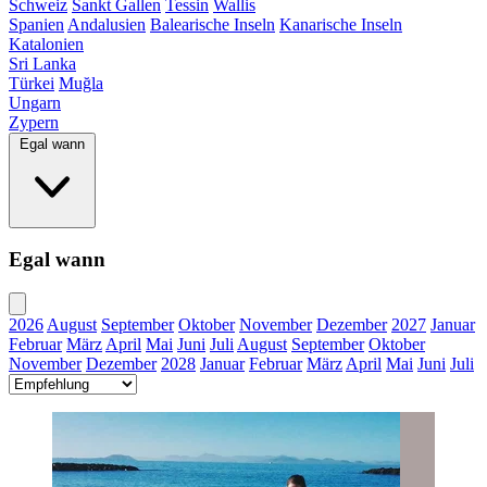
Schweiz
Sankt Gallen
Tessin
Wallis
Spanien
Andalusien
Balearische Inseln
Kanarische Inseln
Katalonien
Sri Lanka
Türkei
Muğla
Ungarn
Zypern
Egal wann
Egal wann
2026
August
September
Oktober
November
Dezember
2027
Januar
Februar
März
April
Mai
Juni
Juli
August
September
Oktober
November
Dezember
2028
Januar
Februar
März
April
Mai
Juni
Juli