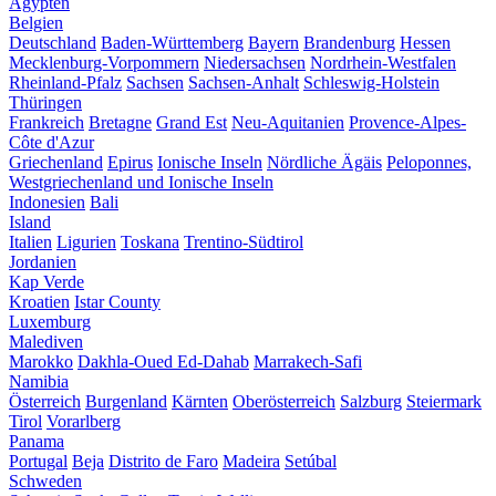
Ägypten
Belgien
Deutschland
Baden-Württemberg
Bayern
Brandenburg
Hessen
Mecklenburg-Vorpommern
Niedersachsen
Nordrhein-Westfalen
Rheinland-Pfalz
Sachsen
Sachsen-Anhalt
Schleswig-Holstein
Thüringen
Frankreich
Bretagne
Grand Est
Neu-Aquitanien
Provence-Alpes-
Côte d'Azur
Griechenland
Epirus
Ionische Inseln
Nördliche Ägäis
Peloponnes,
Westgriechenland und Ionische Inseln
Indonesien
Bali
Island
Italien
Ligurien
Toskana
Trentino-Südtirol
Jordanien
Kap Verde
Kroatien
Istar County
Luxemburg
Malediven
Marokko
Dakhla-Oued Ed-Dahab
Marrakech-Safi
Namibia
Österreich
Burgenland
Kärnten
Oberösterreich
Salzburg
Steiermark
Tirol
Vorarlberg
Panama
Portugal
Beja
Distrito de Faro
Madeira
Setúbal
Schweden