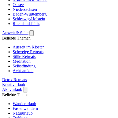
Ostsee
Niedersachsen
Baden-Württemberg
Schleswig-Holstein
Rheinland-Pfalz
Auszeit & Stille
Beliebte Themen
Auszeit im Kloster
Schweige Retreats
Stille Retreats
Meditation
Selbstfindung
Achtsamkeit
Detox Retreats
Kreativurlaub
Aktivurlaub
Beliebte Themen
Wanderurlaub
Fastenwandern
Natururlaub
Trekking