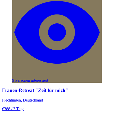
9 Personen interessiert
Frauen-Retreat "Zeit für mich"
Flechtingen, Deutschland
€388
/ 3 Tage