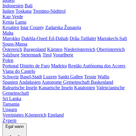
Indien
Indonesien
Bali
Italien
Toskana
Trentino-Südtirol
Kap Verde
Kenia
Lamu
Kroatien
Istar County
Zadarska Županija
Malta
Marokko
Dakhla-Oued Ed-Dahab
Drâa-Tafilalet
Marrakech-Safi
Souss-Massa
Österreich
Burgenland
Kärnten
Niederösterreich
Oberösterreich
Salzburg
Steiermark
Tirol
Vorarlberg
Polen
Portugal
Distrito de Faro
Madeira
Região Autónoma dos Açores
Viana do Castelo
Schweiz
Basel-Stadt
Luzern
Sankt Gallen
Tessin
Wallis
Spanien
Andalusien
Autonome Gemeinschaft Baskenland
Balearische Inseln
Kanarische Inseln
Katalonien
Valencianische
Gemeinschaft
Sri Lanka
Tansania
Ungarn
Vereinigtes Königreich
England
Zypern
Egal wann