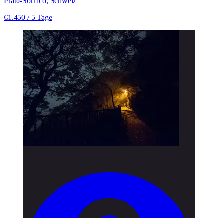
Prato-Sornico, Schweiz
€1.450
/ 5 Tage