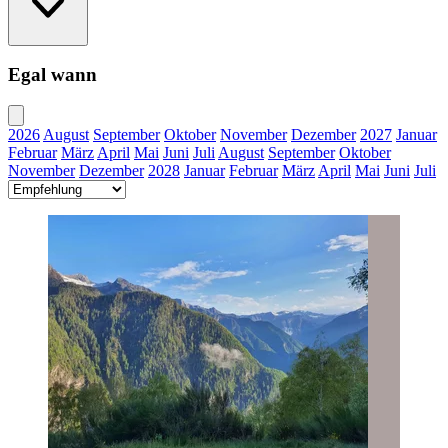
Egal wann
2026
August
September
Oktober
November
Dezember
2027
Januar
Februar
März
April
Mai
Juni
Juli
August
September
Oktober
November
Dezember
2028
Januar
Februar
März
April
Mai
Juni
Juli