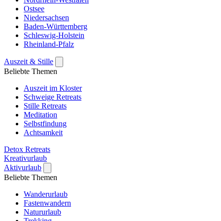
Ostsee
Niedersachsen
Baden-Württemberg
Schleswig-Holstein
Rheinland-Pfalz
Auszeit & Stille
Beliebte Themen
Auszeit im Kloster
Schweige Retreats
Stille Retreats
Meditation
Selbstfindung
Achtsamkeit
Detox Retreats
Kreativurlaub
Aktivurlaub
Beliebte Themen
Wanderurlaub
Fastenwandern
Natururlaub
Trekking