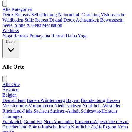
Alle Kategorien
Detox Retreats
Selbstfindung
Natururlaub
Coaching
Visionssuche
Waldbaden
Stille Retreat
Digital Detox
Achtsamkeit
Bewusstsein,
Seele, Sinne & Geist
Meditation
Wellness
Yoga Retreats
Pranayama Retreat
Hatha Yoga
Tessin
Alle Orte
Alle Orte
Ägypten
Belgien
Deutschland
Baden-Württemberg
Bayern
Brandenburg
Hessen
Mecklenburg-Vorpommern
Niedersachsen
Nordrhein-Westfalen
Rheinland-Pfalz
Sachsen
Sachsen-Anhalt
Schleswig-Holstein
Thüringen
Frankreich
Grand Est
Neu-Aquitanien
Provence-Alpes-Côte d'Azur
Griechenland
Epirus
Ionische Inseln
Nördliche Ägäis
Region Kreta