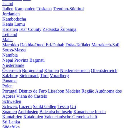
Island
Italien
Kampanien
Toskana
Trentino-Südtirol
Jordanien
Kambodscha
Kenia
Lamu
Kroatien
Istar County
Zadarska Županija
Lettland
Malta
Marokko
Dakhla-Oued Ed-Dahab
Drâa-Tafilalet
Marrakech-Safi
Souss-Massa
Namibia
Nepal
Provinz Bagmati
Niederlande
Österreich
Burgenland
Kärnten
Niederösterreich
Oberösterreich
Salzburg
Steiermark
Tirol
Vorarlberg
Panama
Polen
Portugal
Distrito de Faro
Lissabon
Madeira
Região Autónoma dos
Açores
Viana do Castelo
Schweden
Schweiz
Luzern
Sankt Gallen
Tessin
Uri
Spanien
Andalusien
Balearische Inseln
Kanarische Inseln
Kantabrien
Katalonien
Valencianische Gemeinschaft
Sri Lanka
Südafrika