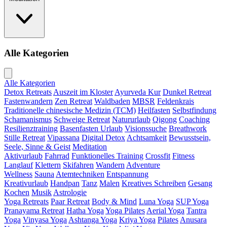
Alle Kategorien
Alle Kategorien
Detox Retreats
Auszeit im Kloster
Ayurveda Kur
Dunkel Retreat
Fastenwandern
Zen Retreat
Waldbaden
MBSR
Feldenkrais
Traditionelle chinesische Medizin (TCM)
Heilfasten
Selbstfindung
Schamanismus
Schweige Retreat
Natururlaub
Qigong
Coaching
Resilienztraining
Basenfasten Urlaub
Visionssuche
Breathwork
Stille Retreat
Vipassana
Digital Detox
Achtsamkeit
Bewusstsein,
Seele, Sinne & Geist
Meditation
Aktivurlaub
Fahrrad
Funktionelles Training
Crossfit
Fitness
Langlauf
Klettern
Skifahren
Wandern
Adventure
Wellness
Sauna
Atemtechniken
Entspannung
Kreativurlaub
Handpan
Tanz
Malen
Kreatives Schreiben
Gesang
Kochen
Musik
Astrologie
Yoga Retreats
Paar Retreat
Body & Mind
Luna Yoga
SUP Yoga
Pranayama Retreat
Hatha Yoga
Yoga Pilates
Aerial Yoga
Tantra
Yoga
Vinyasa Yoga
Ashtanga Yoga
Kriya Yoga
Pilates
Anusara