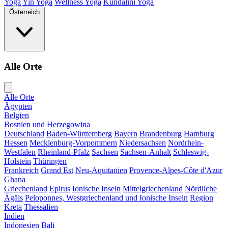
Yoga
Yin Yoga
Wellness Yoga
Kundalini Yoga
Österreich
Alle Orte
Alle Orte
Ägypten
Belgien
Bosnien und Herzegowina
Deutschland
Baden-Württemberg
Bayern
Brandenburg
Hamburg
Hessen
Mecklenburg-Vorpommern
Niedersachsen
Nordrhein-
Westfalen
Rheinland-Pfalz
Sachsen
Sachsen-Anhalt
Schleswig-
Holstein
Thüringen
Frankreich
Grand Est
Neu-Aquitanien
Provence-Alpes-Côte d'Azur
Ghana
Griechenland
Epirus
Ionische Inseln
Mittelgriechenland
Nördliche
Ägäis
Peloponnes, Westgriechenland und Ionische Inseln
Region
Kreta
Thessalien
Indien
Indonesien
Bali