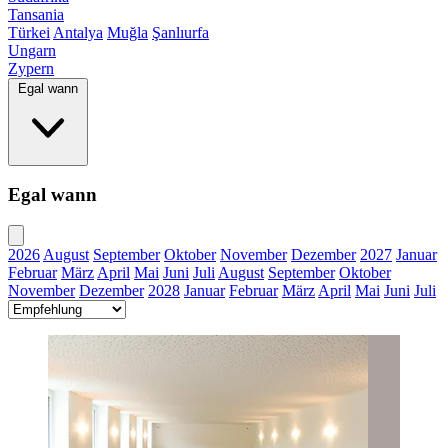
Tansania
Türkei
Antalya
Muğla
Şanlıurfa
Ungarn
Zypern
Egal wann
Egal wann
2026
August
September
Oktober
November
Dezember
2027
Januar
Februar
März
April
Mai
Juni
Juli
August
September
Oktober
November
Dezember
2028
Januar
Februar
März
April
Mai
Juni
Juli