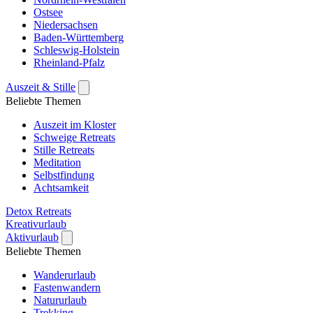
Ostsee
Niedersachsen
Baden-Württemberg
Schleswig-Holstein
Rheinland-Pfalz
Auszeit & Stille
Beliebte Themen
Auszeit im Kloster
Schweige Retreats
Stille Retreats
Meditation
Selbstfindung
Achtsamkeit
Detox Retreats
Kreativurlaub
Aktivurlaub
Beliebte Themen
Wanderurlaub
Fastenwandern
Natururlaub
Trekking