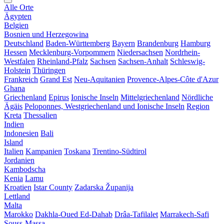
Alle Orte
Ägypten
Belgien
Bosnien und Herzegowina
Deutschland
Baden-Württemberg
Bayern
Brandenburg
Hamburg
Hessen
Mecklenburg-Vorpommern
Niedersachsen
Nordrhein-
Westfalen
Rheinland-Pfalz
Sachsen
Sachsen-Anhalt
Schleswig-
Holstein
Thüringen
Frankreich
Grand Est
Neu-Aquitanien
Provence-Alpes-Côte d'Azur
Ghana
Griechenland
Epirus
Ionische Inseln
Mittelgriechenland
Nördliche
Ägäis
Peloponnes, Westgriechenland und Ionische Inseln
Region
Kreta
Thessalien
Indien
Indonesien
Bali
Island
Italien
Kampanien
Toskana
Trentino-Südtirol
Jordanien
Kambodscha
Kenia
Lamu
Kroatien
Istar County
Zadarska Županija
Lettland
Malta
Marokko
Dakhla-Oued Ed-Dahab
Drâa-Tafilalet
Marrakech-Safi
Souss-Massa