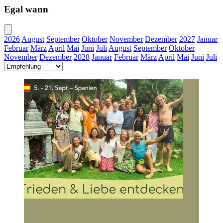
Egal wann
2026
August
September
Oktober
November
Dezember
2027
Januar
Februar
März
April
Mai
Juni
Juli
August
September
Oktober
November
Dezember
2028
Januar
Februar
März
April
Mai
Juni
Juli