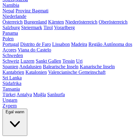
Namibia
Nepal
Provinz Bagmati
Niederlande
Österreich
Burgenland
Kärnten
Niederösterreich
Oberösterreich
Salzburg
Steiermark
Tirol
Vorarlberg
Panama
Polen
Portugal
Distrito de Faro
Lissabon
Madeira
Região Autónoma dos
Açores
Viana do Castelo
Schweden
Schweiz
Luzern
Sankt Gallen
Tessin
Uri
Spanien
Andalusien
Balearische Inseln
Kanarische Inseln
Kantabrien
Katalonien
Valencianische Gemeinschaft
Sri Lanka
Südafrika
Tansania
Türkei
Antalya
Muğla
Şanlıurfa
Ungarn
Zypern
Egal wann