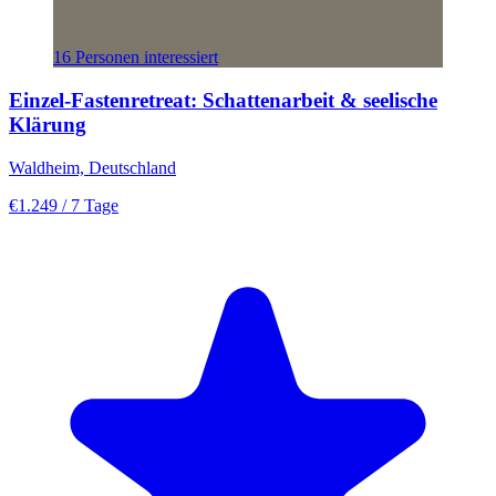
16 Personen interessiert
Einzel-Fastenretreat: Schattenarbeit & seelische
Klärung
Waldheim, Deutschland
€1.249
/ 7 Tage