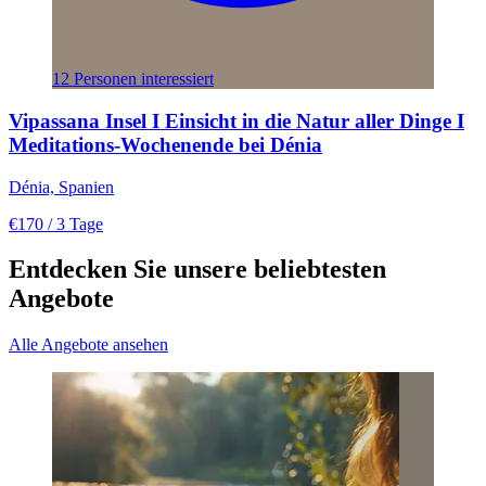
12 Personen interessiert
Vipassana Insel I Einsicht in die Natur aller Dinge I
Meditations-Wochenende bei Dénia
Dénia, Spanien
€170
/ 3 Tage
Entdecken Sie unsere beliebtesten
Angebote
Alle Angebote ansehen