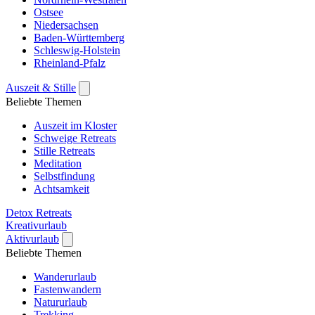
Ostsee
Niedersachsen
Baden-Württemberg
Schleswig-Holstein
Rheinland-Pfalz
Auszeit & Stille
Beliebte Themen
Auszeit im Kloster
Schweige Retreats
Stille Retreats
Meditation
Selbstfindung
Achtsamkeit
Detox Retreats
Kreativurlaub
Aktivurlaub
Beliebte Themen
Wanderurlaub
Fastenwandern
Natururlaub
Trekking