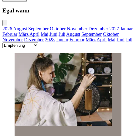
Egal wann
2026
August
September
Oktober
November
Dezember
2027
Januar
Februar
März
April
Mai
Juni
Juli
August
September
Oktober
November
Dezember
2028
Januar
Februar
März
April
Mai
Juni
Juli