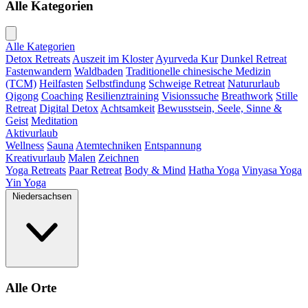
Alle Kategorien
Alle Kategorien
Detox Retreats
Auszeit im Kloster
Ayurveda Kur
Dunkel Retreat
Fastenwandern
Waldbaden
Traditionelle chinesische Medizin
(TCM)
Heilfasten
Selbstfindung
Schweige Retreat
Natururlaub
Qigong
Coaching
Resilienztraining
Visionssuche
Breathwork
Stille
Retreat
Digital Detox
Achtsamkeit
Bewusstsein, Seele, Sinne &
Geist
Meditation
Aktivurlaub
Wellness
Sauna
Atemtechniken
Entspannung
Kreativurlaub
Malen
Zeichnen
Yoga Retreats
Paar Retreat
Body & Mind
Hatha Yoga
Vinyasa Yoga
Yin Yoga
Niedersachsen
Alle Orte