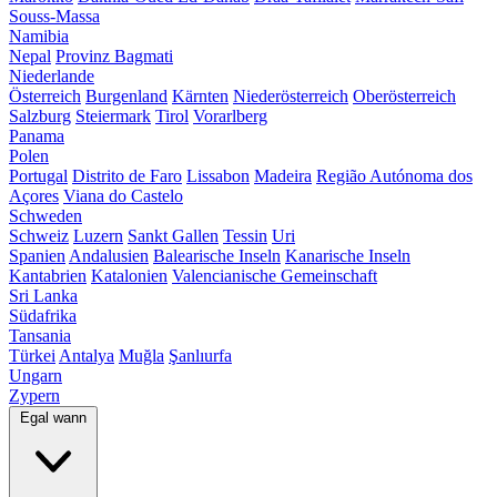
Souss-Massa
Namibia
Nepal
Provinz Bagmati
Niederlande
Österreich
Burgenland
Kärnten
Niederösterreich
Oberösterreich
Salzburg
Steiermark
Tirol
Vorarlberg
Panama
Polen
Portugal
Distrito de Faro
Lissabon
Madeira
Região Autónoma dos
Açores
Viana do Castelo
Schweden
Schweiz
Luzern
Sankt Gallen
Tessin
Uri
Spanien
Andalusien
Balearische Inseln
Kanarische Inseln
Kantabrien
Katalonien
Valencianische Gemeinschaft
Sri Lanka
Südafrika
Tansania
Türkei
Antalya
Muğla
Şanlıurfa
Ungarn
Zypern
Egal wann