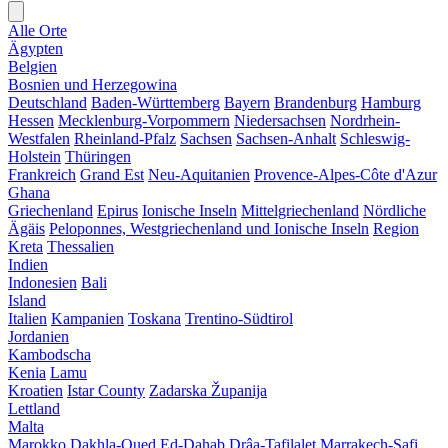
Alle Orte
Ägypten
Belgien
Bosnien und Herzegowina
Deutschland
Baden-Württemberg
Bayern
Brandenburg
Hamburg
Hessen
Mecklenburg-Vorpommern
Niedersachsen
Nordrhein-
Westfalen
Rheinland-Pfalz
Sachsen
Sachsen-Anhalt
Schleswig-
Holstein
Thüringen
Frankreich
Grand Est
Neu-Aquitanien
Provence-Alpes-Côte d'Azur
Ghana
Griechenland
Epirus
Ionische Inseln
Mittelgriechenland
Nördliche
Ägäis
Peloponnes, Westgriechenland und Ionische Inseln
Region
Kreta
Thessalien
Indien
Indonesien
Bali
Island
Italien
Kampanien
Toskana
Trentino-Südtirol
Jordanien
Kambodscha
Kenia
Lamu
Kroatien
Istar County
Zadarska Županija
Lettland
Malta
Marokko
Dakhla-Oued Ed-Dahab
Drâa-Tafilalet
Marrakech-Safi