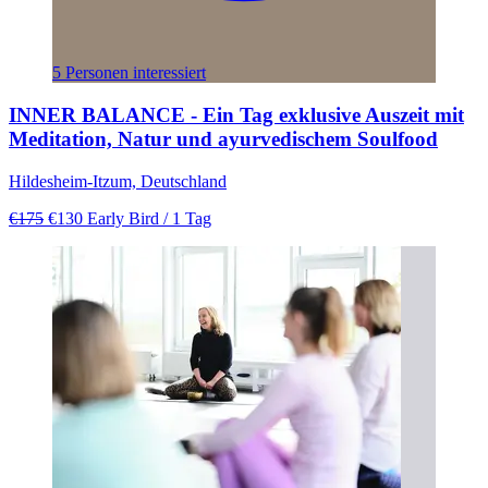
5 Personen interessiert
INNER BALANCE - Ein Tag exklusive Auszeit mit
Meditation, Natur und ayurvedischem Soulfood
Hildesheim-Itzum, Deutschland
€175
€130
Early Bird
/ 1 Tag