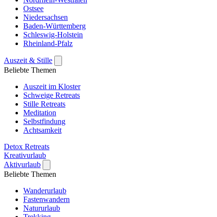
Ostsee
Niedersachsen
Baden-Württemberg
Schleswig-Holstein
Rheinland-Pfalz
Auszeit & Stille
Beliebte Themen
Auszeit im Kloster
Schweige Retreats
Stille Retreats
Meditation
Selbstfindung
Achtsamkeit
Detox Retreats
Kreativurlaub
Aktivurlaub
Beliebte Themen
Wanderurlaub
Fastenwandern
Natururlaub
Trekking