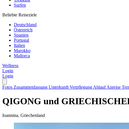
Surfen
Beliebte Reiseziele
Deutschland
Österreich
Spanien
Portugal
Italien
Marokko
Mallorca
Wellness
Login
Login
Fotos
Zusammenfassung
Unterkunft
Verpflegung
Ablauf
Anreise
Ter
QIGONG und GRIECHISCHER 
Ioannina, Griechenland