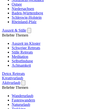
Ostsee
Niedersachsen
Baden-Württemberg
Schleswig-Holstein
Rheinland-Pfalz
Auszeit & Stille
Beliebte Themen
Auszeit im Kloster
Schweige Retreats
Stille Retreats
Meditation
Selbstfindung
Achtsamkeit
Detox Retreats
Kreativurlaub
Aktivurlaub
Beliebte Themen
Wanderurlaub
Fastenwandern
Natururlaub
Trekking