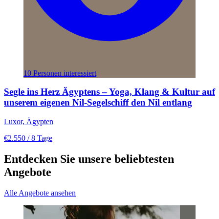
10 Personen interessiert
Segle ins Herz Ägyptens – Yoga, Klang & Kultur auf
unserem eigenen Nil-Segelschiff den Nil entlang
Luxor, Ägypten
€2.550
/ 8 Tage
Entdecken Sie unsere beliebtesten
Angebote
Alle Angebote ansehen