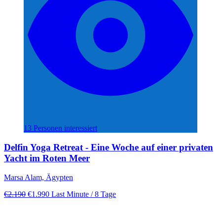
13 Personen interessiert
Delfin Yoga Retreat - Eine Woche auf einer privaten
Yacht im Roten Meer
Marsa Alam, Ägypten
€2.190
€1.990
Last Minute
/ 8 Tage