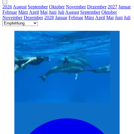
2026
August
September
Oktober
November
Dezember
2027
Januar
Februar
März
April
Mai
Juni
Juli
August
September
Oktober
November
Dezember
2028
Januar
Februar
März
April
Mai
Juni
Juli