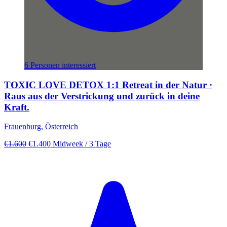
6 Personen interessiert
TOXIC LOVE DETOX 1:1 Retreat in der Natur ·
Raus aus der Verstrickung und zurück in deine
Kraft.
Frauenburg, Österreich
€1.600
€1.400
Midweek
/ 3 Tage