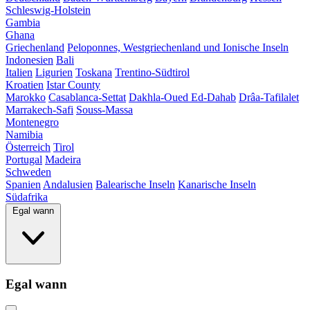
Schleswig-Holstein
Gambia
Ghana
Griechenland
Peloponnes, Westgriechenland und Ionische Inseln
Indonesien
Bali
Italien
Ligurien
Toskana
Trentino-Südtirol
Kroatien
Istar County
Marokko
Casablanca-Settat
Dakhla-Oued Ed-Dahab
Drâa-Tafilalet
Marrakech-Safi
Souss-Massa
Montenegro
Namibia
Österreich
Tirol
Portugal
Madeira
Schweden
Spanien
Andalusien
Balearische Inseln
Kanarische Inseln
Südafrika
Egal wann
Egal wann