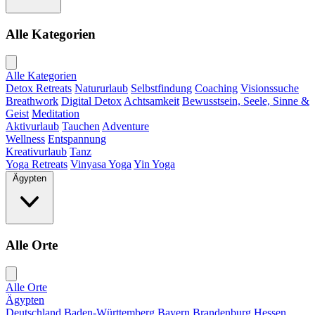
Alle Kategorien
Alle Kategorien
Detox Retreats
Natururlaub
Selbstfindung
Coaching
Visionssuche
Breathwork
Digital Detox
Achtsamkeit
Bewusstsein, Seele, Sinne &
Geist
Meditation
Aktivurlaub
Tauchen
Adventure
Wellness
Entspannung
Kreativurlaub
Tanz
Yoga Retreats
Vinyasa Yoga
Yin Yoga
Ägypten
Alle Orte
Alle Orte
Ägypten
Deutschland
Baden-Württemberg
Bayern
Brandenburg
Hessen