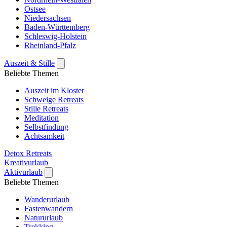
Ostsee
Niedersachsen
Baden-Württemberg
Schleswig-Holstein
Rheinland-Pfalz
Auszeit & Stille
Beliebte Themen
Auszeit im Kloster
Schweige Retreats
Stille Retreats
Meditation
Selbstfindung
Achtsamkeit
Detox Retreats
Kreativurlaub
Aktivurlaub
Beliebte Themen
Wanderurlaub
Fastenwandern
Natururlaub
Trekking