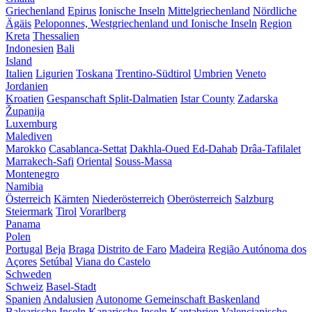
Griechenland
Epirus
Ionische Inseln
Mittelgriechenland
Nördliche
Ägäis
Peloponnes, Westgriechenland und Ionische Inseln
Region
Kreta
Thessalien
Indonesien
Bali
Island
Italien
Ligurien
Toskana
Trentino-Südtirol
Umbrien
Veneto
Jordanien
Kroatien
Gespanschaft Split-Dalmatien
Istar County
Zadarska
Županija
Luxemburg
Malediven
Marokko
Casablanca-Settat
Dakhla-Oued Ed-Dahab
Drâa-Tafilalet
Marrakech-Safi
Oriental
Souss-Massa
Montenegro
Namibia
Österreich
Kärnten
Niederösterreich
Oberösterreich
Salzburg
Steiermark
Tirol
Vorarlberg
Panama
Polen
Portugal
Beja
Braga
Distrito de Faro
Madeira
Região Autónoma dos
Açores
Setúbal
Viana do Castelo
Schweden
Schweiz
Basel-Stadt
Spanien
Andalusien
Autonome Gemeinschaft Baskenland
Balearische Inseln
Kanarische Inseln
Kantabrien
Valencianische