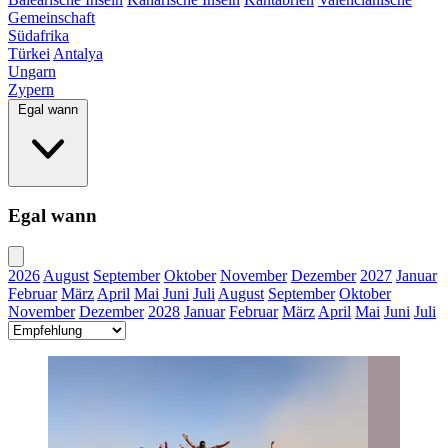
Gemeinschaft
Südafrika
Türkei
Antalya
Ungarn
Zypern
Egal wann
Egal wann
2026
August
September
Oktober
November
Dezember
2027
Januar
Februar
März
April
Mai
Juni
Juli
August
September
Oktober
November
Dezember
2028
Januar
Februar
März
April
Mai
Juni
Juli