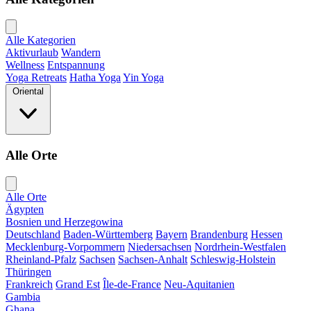
Alle Kategorien
Aktivurlaub
Wandern
Wellness
Entspannung
Yoga Retreats
Hatha Yoga
Yin Yoga
Oriental
Alle Orte
Alle Orte
Ägypten
Bosnien und Herzegowina
Deutschland
Baden-Württemberg
Bayern
Brandenburg
Hessen
Mecklenburg-Vorpommern
Niedersachsen
Nordrhein-Westfalen
Rheinland-Pfalz
Sachsen
Sachsen-Anhalt
Schleswig-Holstein
Thüringen
Frankreich
Grand Est
Île-de-France
Neu-Aquitanien
Gambia
Ghana