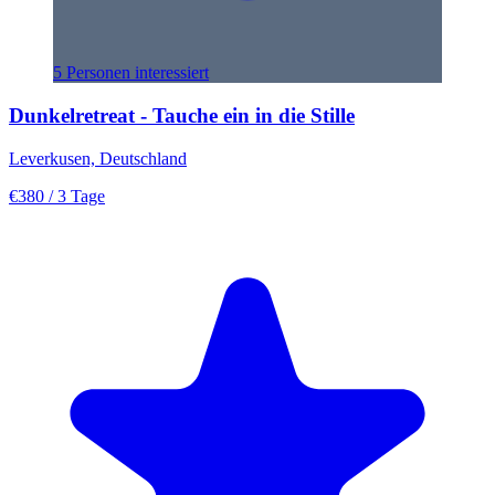
5 Personen interessiert
Dunkelretreat - Tauche ein in die Stille
Leverkusen, Deutschland
€380
/ 3 Tage