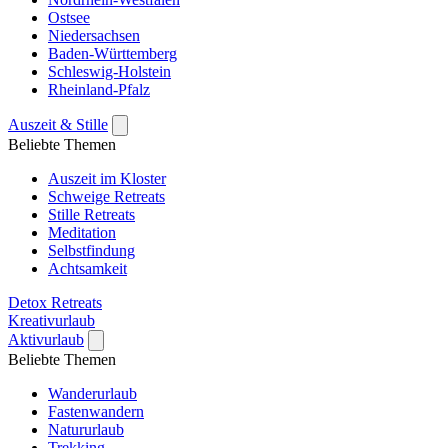
Ostsee
Niedersachsen
Baden-Württemberg
Schleswig-Holstein
Rheinland-Pfalz
Auszeit & Stille
Beliebte Themen
Auszeit im Kloster
Schweige Retreats
Stille Retreats
Meditation
Selbstfindung
Achtsamkeit
Detox Retreats
Kreativurlaub
Aktivurlaub
Beliebte Themen
Wanderurlaub
Fastenwandern
Natururlaub
Trekking