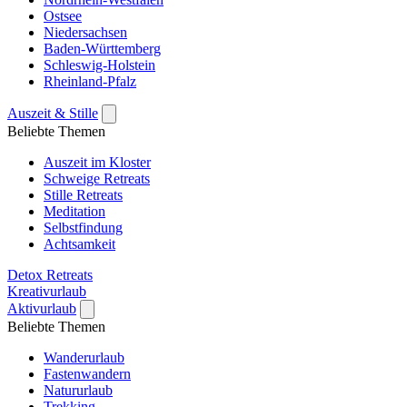
Ostsee
Niedersachsen
Baden-Württemberg
Schleswig-Holstein
Rheinland-Pfalz
Auszeit & Stille
Beliebte Themen
Auszeit im Kloster
Schweige Retreats
Stille Retreats
Meditation
Selbstfindung
Achtsamkeit
Detox Retreats
Kreativurlaub
Aktivurlaub
Beliebte Themen
Wanderurlaub
Fastenwandern
Natururlaub
Trekking