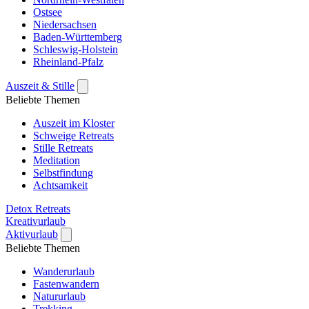
Ostsee
Niedersachsen
Baden-Württemberg
Schleswig-Holstein
Rheinland-Pfalz
Auszeit & Stille
Beliebte Themen
Auszeit im Kloster
Schweige Retreats
Stille Retreats
Meditation
Selbstfindung
Achtsamkeit
Detox Retreats
Kreativurlaub
Aktivurlaub
Beliebte Themen
Wanderurlaub
Fastenwandern
Natururlaub
Trekking