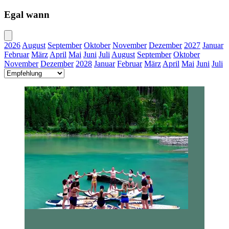
Egal wann
2026
August
September
Oktober
November
Dezember
2027
Januar
Februar
März
April
Mai
Juni
Juli
August
September
Oktober
November
Dezember
2028
Januar
Februar
März
April
Mai
Juni
Juli