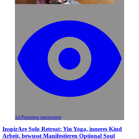
14 Personen interessiert
InspirAre Solo Retreat: Yin Yoga, inneres Kind
Arbeit, bewusst Manifestieren Optional Soul