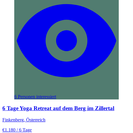
6 Personen interessiert
6 Tage Yoga Retreat auf dem Berg im Zillertal
Finkenberg, Österreich
€1.180
/ 6 Tage