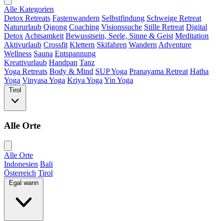
Alle Kategorien
Detox Retreats
Fastenwandern
Selbstfindung
Schweige Retreat
Natururlaub
Qigong
Coaching
Visionssuche
Stille Retreat
Digital
Detox
Achtsamkeit
Bewusstsein, Seele, Sinne & Geist
Meditation
Aktivurlaub
Crossfit
Klettern
Skifahren
Wandern
Adventure
Wellness
Sauna
Entspannung
Kreativurlaub
Handpan
Tanz
Yoga Retreats
Body & Mind
SUP Yoga
Pranayama Retreat
Hatha
Yoga
Vinyasa Yoga
Kriya Yoga
Yin Yoga
Tirol
Alle Orte
Alle Orte
Indonesien
Bali
Österreich
Tirol
Egal wann