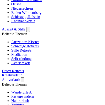
Ostsee
Niedersachsen
Baden-Württemberg
Schleswig-Holstein
Rheinland-Pfalz
Auszeit & Stille
Beliebte Themen
Auszeit im Kloster
Schweige Retreats
Stille Retreats
Meditation
Selbstfindung
Achtsamkeit
Detox Retreats
Kreativurlaub
Aktivurlaub
Beliebte Themen
Wanderurlaub
Fastenwandern
Natururlaub
Trekking