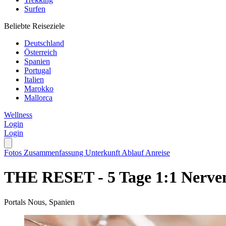
Surfen
Beliebte Reiseziele
Deutschland
Österreich
Spanien
Portugal
Italien
Marokko
Mallorca
Wellness
Login
Login
Fotos
Zusammenfassung
Unterkunft
Ablauf
Anreise
THE RESET - 5 Tage 1:1 Nerven
Portals Nous, Spanien