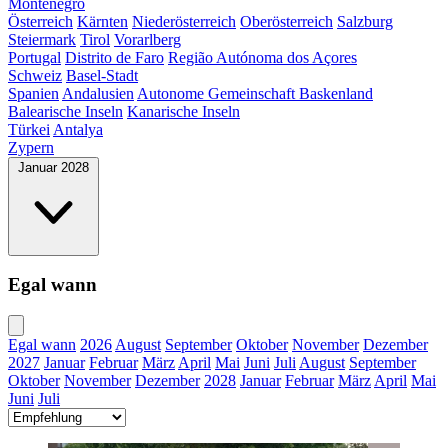
Montenegro
Österreich
Kärnten
Niederösterreich
Oberösterreich
Salzburg
Steiermark
Tirol
Vorarlberg
Portugal
Distrito de Faro
Região Autónoma dos Açores
Schweiz
Basel-Stadt
Spanien
Andalusien
Autonome Gemeinschaft Baskenland
Balearische Inseln
Kanarische Inseln
Türkei
Antalya
Zypern
Januar 2028
Egal wann
Egal wann
2026
August
September
Oktober
November
Dezember
2027
Januar
Februar
März
April
Mai
Juni
Juli
August
September
Oktober
November
Dezember
2028
Januar
Februar
März
April
Mai
Juni
Juli