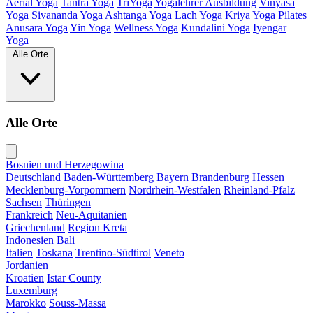
Aerial Yoga
Tantra Yoga
TriYoga
Yogalehrer Ausbildung
Vinyasa
Yoga
Sivananda Yoga
Ashtanga Yoga
Lach Yoga
Kriya Yoga
Pilates
Anusara Yoga
Yin Yoga
Wellness Yoga
Kundalini Yoga
Iyengar
Yoga
Alle Orte
Alle Orte
Bosnien und Herzegowina
Deutschland
Baden-Württemberg
Bayern
Brandenburg
Hessen
Mecklenburg-Vorpommern
Nordrhein-Westfalen
Rheinland-Pfalz
Sachsen
Thüringen
Frankreich
Neu-Aquitanien
Griechenland
Region Kreta
Indonesien
Bali
Italien
Toskana
Trentino-Südtirol
Veneto
Jordanien
Kroatien
Istar County
Luxemburg
Marokko
Souss-Massa