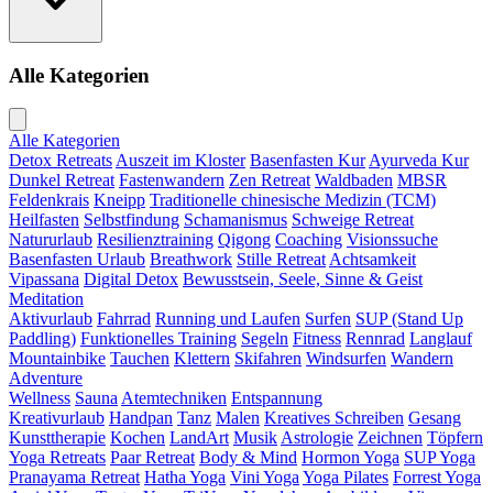
Alle Kategorien
Alle Kategorien
Detox Retreats
Auszeit im Kloster
Basenfasten Kur
Ayurveda Kur
Dunkel Retreat
Fastenwandern
Zen Retreat
Waldbaden
MBSR
Feldenkrais
Kneipp
Traditionelle chinesische Medizin (TCM)
Heilfasten
Selbstfindung
Schamanismus
Schweige Retreat
Natururlaub
Resilienztraining
Qigong
Coaching
Visionssuche
Basenfasten Urlaub
Breathwork
Stille Retreat
Achtsamkeit
Vipassana
Digital Detox
Bewusstsein, Seele, Sinne & Geist
Meditation
Aktivurlaub
Fahrrad
Running und Laufen
Surfen
SUP (Stand Up
Paddling)
Funktionelles Training
Segeln
Fitness
Rennrad
Langlauf
Mountainbike
Tauchen
Klettern
Skifahren
Windsurfen
Wandern
Adventure
Wellness
Sauna
Atemtechniken
Entspannung
Kreativurlaub
Handpan
Tanz
Malen
Kreatives Schreiben
Gesang
Kunsttherapie
Kochen
LandArt
Musik
Astrologie
Zeichnen
Töpfern
Yoga Retreats
Paar Retreat
Body & Mind
Hormon Yoga
SUP Yoga
Pranayama Retreat
Hatha Yoga
Vini Yoga
Yoga Pilates
Forrest Yoga