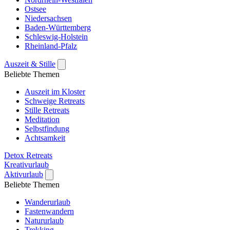
Ostsee
Niedersachsen
Baden-Württemberg
Schleswig-Holstein
Rheinland-Pfalz
Auszeit & Stille
Beliebte Themen
Auszeit im Kloster
Schweige Retreats
Stille Retreats
Meditation
Selbstfindung
Achtsamkeit
Detox Retreats
Kreativurlaub
Aktivurlaub
Beliebte Themen
Wanderurlaub
Fastenwandern
Natururlaub
Trekking