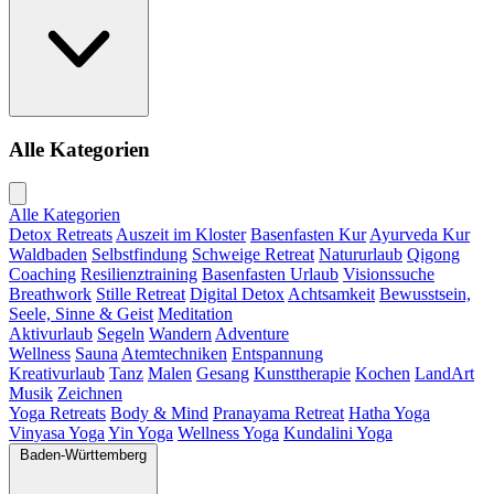
Alle Kategorien
Alle Kategorien
Detox Retreats
Auszeit im Kloster
Basenfasten Kur
Ayurveda Kur
Waldbaden
Selbstfindung
Schweige Retreat
Natururlaub
Qigong
Coaching
Resilienztraining
Basenfasten Urlaub
Visionssuche
Breathwork
Stille Retreat
Digital Detox
Achtsamkeit
Bewusstsein,
Seele, Sinne & Geist
Meditation
Aktivurlaub
Segeln
Wandern
Adventure
Wellness
Sauna
Atemtechniken
Entspannung
Kreativurlaub
Tanz
Malen
Gesang
Kunsttherapie
Kochen
LandArt
Musik
Zeichnen
Yoga Retreats
Body & Mind
Pranayama Retreat
Hatha Yoga
Vinyasa Yoga
Yin Yoga
Wellness Yoga
Kundalini Yoga
Baden-Württemberg