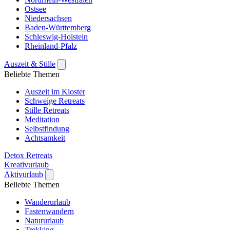
Ostsee
Niedersachsen
Baden-Württemberg
Schleswig-Holstein
Rheinland-Pfalz
Auszeit & Stille
Beliebte Themen
Auszeit im Kloster
Schweige Retreats
Stille Retreats
Meditation
Selbstfindung
Achtsamkeit
Detox Retreats
Kreativurlaub
Aktivurlaub
Beliebte Themen
Wanderurlaub
Fastenwandern
Natururlaub
Trekking