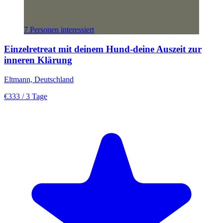
7 Personen interessiert
Einzelretreat mit deinem Hund-deine Auszeit zur
inneren Klärung
Eltmann, Deutschland
€333
/ 3 Tage