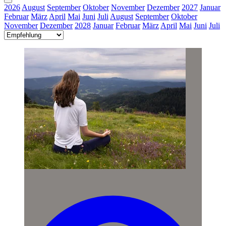
2026
August
September
Oktober
November
Dezember
2027
Januar
Februar
März
April
Mai
Juni
Juli
August
September
Oktober
November
Dezember
2028
Januar
Februar
März
April
Mai
Juni
Juli