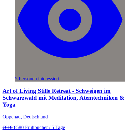
5 Personen interessiert
Art of Living Stille Retreat - Schweigen im
Schwarzwald mit Meditation, Atemtechniken &
Yoga
Oppenau, Deutschland
€610
€580
Frühbucher
/ 5 Tage