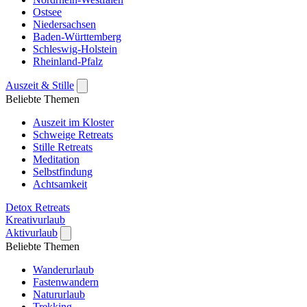
Ostsee
Niedersachsen
Baden-Württemberg
Schleswig-Holstein
Rheinland-Pfalz
Auszeit & Stille
Beliebte Themen
Auszeit im Kloster
Schweige Retreats
Stille Retreats
Meditation
Selbstfindung
Achtsamkeit
Detox Retreats
Kreativurlaub
Aktivurlaub
Beliebte Themen
Wanderurlaub
Fastenwandern
Natururlaub
Trekking