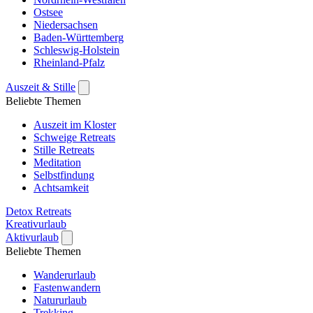
Ostsee
Niedersachsen
Baden-Württemberg
Schleswig-Holstein
Rheinland-Pfalz
Auszeit & Stille
Beliebte Themen
Auszeit im Kloster
Schweige Retreats
Stille Retreats
Meditation
Selbstfindung
Achtsamkeit
Detox Retreats
Kreativurlaub
Aktivurlaub
Beliebte Themen
Wanderurlaub
Fastenwandern
Natururlaub
Trekking