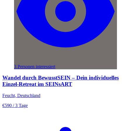
3 Personen interessiert
Wandel durch BewusstSEIN – Dein individuelles
Einzel-Retreat im SEINsART
Feucht, Deutschland
€590
/ 3 Tage