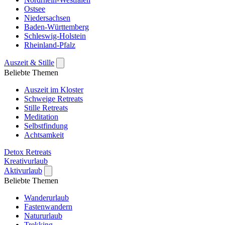
Ostsee
Niedersachsen
Baden-Württemberg
Schleswig-Holstein
Rheinland-Pfalz
Auszeit & Stille
Beliebte Themen
Auszeit im Kloster
Schweige Retreats
Stille Retreats
Meditation
Selbstfindung
Achtsamkeit
Detox Retreats
Kreativurlaub
Aktivurlaub
Beliebte Themen
Wanderurlaub
Fastenwandern
Natururlaub
Trekking