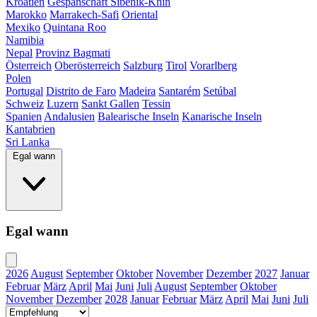
Kroatien
Gespanschaft Sibenik-Knin
Marokko
Marrakech-Safi
Oriental
Mexiko
Quintana Roo
Namibia
Nepal
Provinz Bagmati
Österreich
Oberösterreich
Salzburg
Tirol
Vorarlberg
Polen
Portugal
Distrito de Faro
Madeira
Santarém
Setúbal
Schweiz
Luzern
Sankt Gallen
Tessin
Spanien
Andalusien
Balearische Inseln
Kanarische Inseln
Kantabrien
Sri Lanka
Egal wann
Egal wann
2026
August
September
Oktober
November
Dezember
2027
Januar
Februar
März
April
Mai
Juni
Juli
August
September
Oktober
November
Dezember
2028
Januar
Februar
März
April
Mai
Juni
Juli