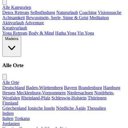
Alle Kategorien
Detox Retreats
Selbstfindung
Natururlaub
Coaching
Visionssuche
Achtsamkeit
Bewusstsein, Seele, Sinne & Geist
Meditation
Aktivurlaub
Adventure
Kreativurlaub
Yoga Retreats
Body & Mind
Hatha Yoga
Yin Yoga
Madeira
Alle Orte
Alle Orte
Deutschland
Baden-Württemberg
Bayern
Brandenburg
Hamburg
Hessen
Mecklenburg-Vorpommern
Niedersachsen
Nordrhein-
Westfalen
Rheinland-Pfalz
Schleswig-Holstein
Thüringen
Finnland
Griechenland
Ionische Inseln
Nördliche Ägäis
Thessalien
Indien
Italien
Toskana
Jordanien