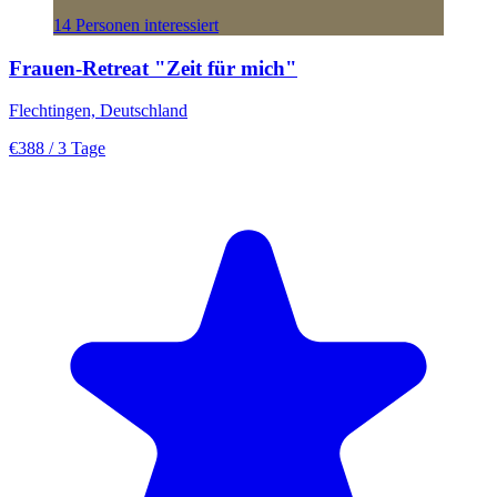
14 Personen interessiert
Frauen-Retreat "Zeit für mich"
Flechtingen, Deutschland
€388
/ 3 Tage