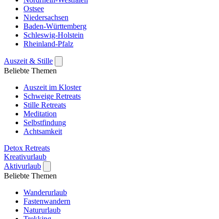
Ostsee
Niedersachsen
Baden-Württemberg
Schleswig-Holstein
Rheinland-Pfalz
Auszeit & Stille
Beliebte Themen
Auszeit im Kloster
Schweige Retreats
Stille Retreats
Meditation
Selbstfindung
Achtsamkeit
Detox Retreats
Kreativurlaub
Aktivurlaub
Beliebte Themen
Wanderurlaub
Fastenwandern
Natururlaub
Trekking