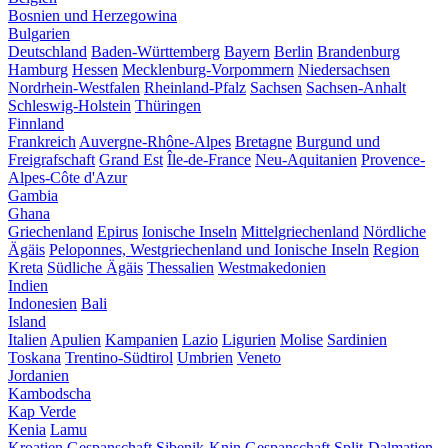
Bosnien und Herzegowina
Bulgarien
Deutschland
Baden-Württemberg
Bayern
Berlin
Brandenburg
Hamburg
Hessen
Mecklenburg-Vorpommern
Niedersachsen
Nordrhein-Westfalen
Rheinland-Pfalz
Sachsen
Sachsen-Anhalt
Schleswig-Holstein
Thüringen
Finnland
Frankreich
Auvergne-Rhône-Alpes
Bretagne
Burgund und
Freigrafschaft
Grand Est
Île-de-France
Neu-Aquitanien
Provence-
Alpes-Côte d'Azur
Gambia
Ghana
Griechenland
Epirus
Ionische Inseln
Mittelgriechenland
Nördliche
Ägäis
Peloponnes, Westgriechenland und Ionische Inseln
Region
Kreta
Südliche Ägäis
Thessalien
Westmakedonien
Indien
Indonesien
Bali
Island
Italien
Apulien
Kampanien
Lazio
Ligurien
Molise
Sardinien
Toskana
Trentino-Südtirol
Umbrien
Veneto
Jordanien
Kambodscha
Kap Verde
Kenia
Lamu
Kroatien
Gespanschaft Sibenik-Knin
Gespanschaft Split-Dalmatien