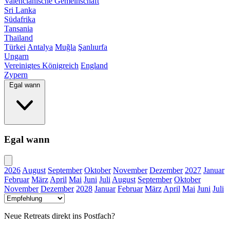
Valencianische Gemeinschaft
Sri Lanka
Südafrika
Tansania
Thailand
Türkei
Antalya
Muğla
Şanlıurfa
Ungarn
Vereinigtes Königreich
England
Zypern
Egal wann
Egal wann
2026
August
September
Oktober
November
Dezember
2027
Januar
Februar
März
April
Mai
Juni
Juli
August
September
Oktober
November
Dezember
2028
Januar
Februar
März
April
Mai
Juni
Juli
Neue Retreats direkt ins Postfach?