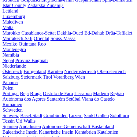
Istar County
Zadarska Županija
Lettland
Luxemburg
Malediven
Malta
Marokko
Casablanca-Settat
Dakhla-Oued Ed-Dahab
Drâa-Tafilalet
Marrakech-Safi
Oriental
Souss-Massa
Mexiko
Quintana Roo
Montenegro
Namibia
Nepal
Provinz Bagmati
Niederlande
Österreich
Burgenland
Kärnten
Niederösterreich
Oberösterreich
Salzburg
Steiermark
Tirol
Vorarlberg
Wien
Panama
Polen
Portugal
Beja
Braga
Distrito de Faro
Lissabon
Madeira
Região
Autónoma dos Açores
Santarém
Setúbal
Viana do Castelo
Rumänien
Schweden
Schweiz
Basel-Stadt
Graubünden
Luzern
Sankt Gallen
Solothurn
Tessin
Uri
Wallis
Spanien
Andalusien
Autonome Gemeinschaft Baskenland
Balearische Inseln
Kanarische Inseln
Kantabrien
Katalonien