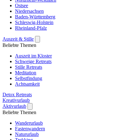
Ostsee
Niedersachsen
Baden-Württemberg
Schleswig-Holstein
Rheinland-Pfalz
Auszeit & Stille
Beliebte Themen
Auszeit im Kloster
Schweige Retreats
Stille Retreats
Meditation
Selbstfindung
Achtsamkeit
Detox Retreats
Kreativurlaub
Aktivurlaub
Beliebte Themen
Wanderurlaub
Fastenwandern
Natururlaub
Trekking