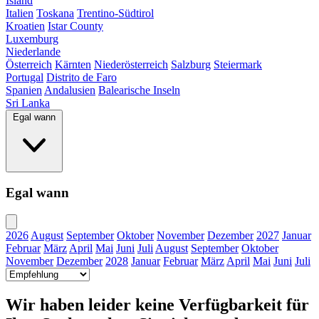
Island
Italien
Toskana
Trentino-Südtirol
Kroatien
Istar County
Luxemburg
Niederlande
Österreich
Kärnten
Niederösterreich
Salzburg
Steiermark
Portugal
Distrito de Faro
Spanien
Andalusien
Balearische Inseln
Sri Lanka
Egal wann
Egal wann
2026
August
September
Oktober
November
Dezember
2027
Januar
Februar
März
April
Mai
Juni
Juli
August
September
Oktober
November
Dezember
2028
Januar
Februar
März
April
Mai
Juni
Juli
Wir haben leider keine Verfügbarkeit für