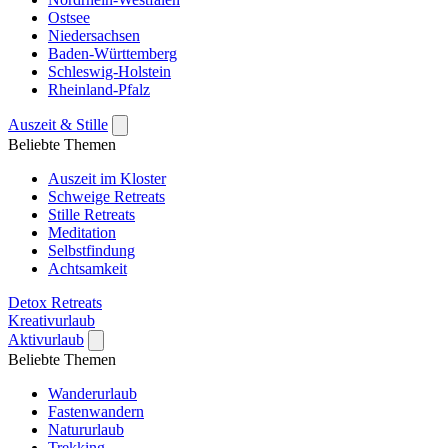
Ostsee
Niedersachsen
Baden-Württemberg
Schleswig-Holstein
Rheinland-Pfalz
Auszeit & Stille
Beliebte Themen
Auszeit im Kloster
Schweige Retreats
Stille Retreats
Meditation
Selbstfindung
Achtsamkeit
Detox Retreats
Kreativurlaub
Aktivurlaub
Beliebte Themen
Wanderurlaub
Fastenwandern
Natururlaub
Trekking