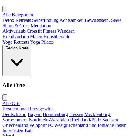
Alle Kategorien
Detox Retreats
Selbstfindung
Achtsamkeit
Bewusstsein, Seele,
Sinne & Geist
Meditation
Aktivurlaub
Crossfit
Fitness
Wandern
Kreativurlaub
Malen
Kunsttherapie
Yoga Retreats
Yoga Pilates
Region Kreta
Alle Orte
Alle Orte
Bosnien und Herzegowina
Deutschland
Bayern
Brandenburg
Hessen
Mecklenburg-
Vorpommern
Nordrhein-Westfalen
Rheinland-Pfalz
Sachsen
Griechenland
Peloponnes, Westgriechenland und Ionische Inseln
Indonesien
Bali