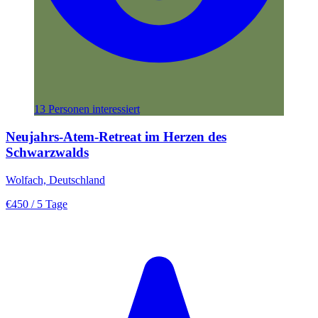
13 Personen interessiert
Neujahrs-Atem-Retreat im Herzen des
Schwarzwalds
Wolfach, Deutschland
€450
/ 5 Tage