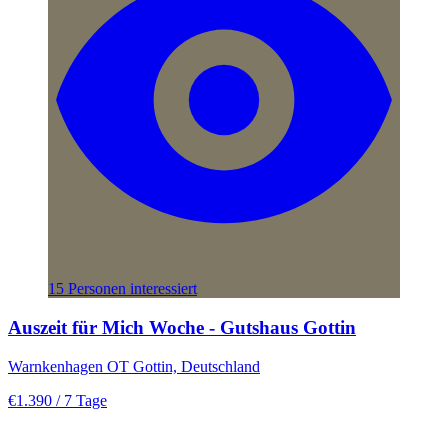
15 Personen interessiert
Auszeit für Mich Woche - Gutshaus Gottin
Warnkenhagen OT Gottin, Deutschland
€1.390
/ 7 Tage