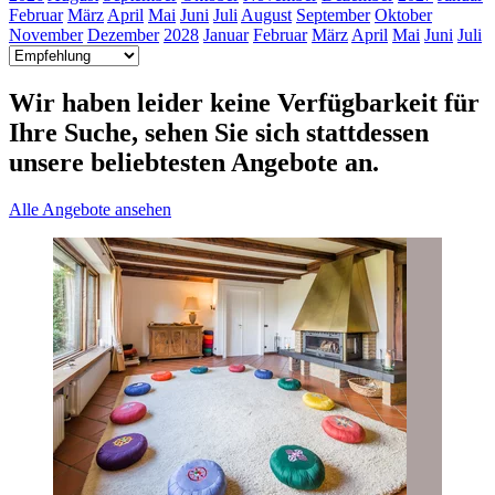
Februar
März
April
Mai
Juni
Juli
August
September
Oktober
November
Dezember
2028
Januar
Februar
März
April
Mai
Juni
Juli
Wir haben leider keine Verfügbarkeit für
Ihre Suche, sehen Sie sich stattdessen
unsere beliebtesten Angebote an.
Alle Angebote ansehen