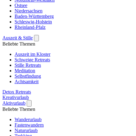
Ostsee
Niedersachsen
Baden-Württemberg
Schleswig-Holstein
Rheinland-Pfalz
Auszeit & Stille
Beliebte Themen
Auszeit im Kloster
Schweige Retreats
Stille Retreats
Meditation
Selbstfindung
Achtsamkeit
Detox Retreats
Kreativurlaub
Aktivurlaub
Beliebte Themen
Wanderurlaub
Fastenwandern
Natururlaub
Trekking