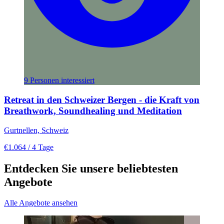
9 Personen interessiert
Retreat in den Schweizer Bergen - die Kraft von
Breathwork, Soundhealing und Meditation
Gurtnellen, Schweiz
€1.064
/ 4 Tage
Entdecken Sie unsere beliebtesten
Angebote
Alle Angebote ansehen