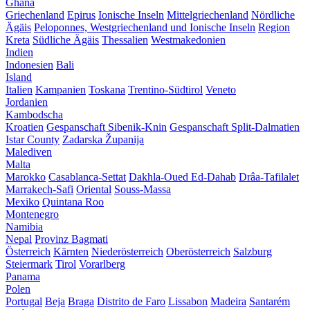
Ghana
Griechenland
Epirus
Ionische Inseln
Mittelgriechenland
Nördliche
Ägäis
Peloponnes, Westgriechenland und Ionische Inseln
Region
Kreta
Südliche Ägäis
Thessalien
Westmakedonien
Indien
Indonesien
Bali
Island
Italien
Kampanien
Toskana
Trentino-Südtirol
Veneto
Jordanien
Kambodscha
Kroatien
Gespanschaft Sibenik-Knin
Gespanschaft Split-Dalmatien
Istar County
Zadarska Županija
Malediven
Malta
Marokko
Casablanca-Settat
Dakhla-Oued Ed-Dahab
Drâa-Tafilalet
Marrakech-Safi
Oriental
Souss-Massa
Mexiko
Quintana Roo
Montenegro
Namibia
Nepal
Provinz Bagmati
Österreich
Kärnten
Niederösterreich
Oberösterreich
Salzburg
Steiermark
Tirol
Vorarlberg
Panama
Polen
Portugal
Beja
Braga
Distrito de Faro
Lissabon
Madeira
Santarém