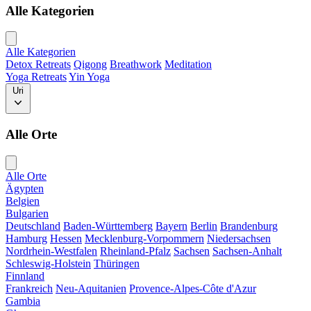
Alle Kategorien
Alle Kategorien
Detox Retreats
Qigong
Breathwork
Meditation
Yoga Retreats
Yin Yoga
Uri
Alle Orte
Alle Orte
Ägypten
Belgien
Bulgarien
Deutschland
Baden-Württemberg
Bayern
Berlin
Brandenburg
Hamburg
Hessen
Mecklenburg-Vorpommern
Niedersachsen
Nordrhein-Westfalen
Rheinland-Pfalz
Sachsen
Sachsen-Anhalt
Schleswig-Holstein
Thüringen
Finnland
Frankreich
Neu-Aquitanien
Provence-Alpes-Côte d'Azur
Gambia