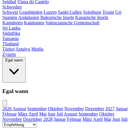
Setúbal
Viana do Castelo
Schweden
Schweiz
Graubünden
Luzern
Sankt Gallen
Solothurn
Tessin
Uri
Spanien
Andalusien
Balearische Inseln
Kanarische Inseln
Kantabrien
Katalonien
Valencianische Gemeinschaft
Sri Lanka
Südafrika
Tansania
Thailand
Türkei
Antalya
Muğla
Zypern
Egal wann
Egal wann
2026
August
September
Oktober
November
Dezember
2027
Januar
Februar
März
April
Mai
Juni
Juli
August
September
Oktober
November
Dezember
2028
Januar
Februar
März
April
Mai
Juni
Juli