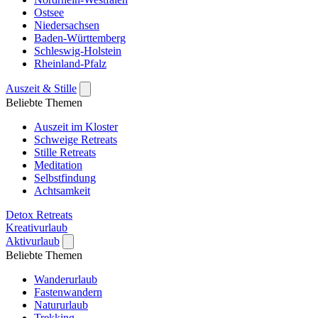
Ostsee
Niedersachsen
Baden-Württemberg
Schleswig-Holstein
Rheinland-Pfalz
Auszeit & Stille
Beliebte Themen
Auszeit im Kloster
Schweige Retreats
Stille Retreats
Meditation
Selbstfindung
Achtsamkeit
Detox Retreats
Kreativurlaub
Aktivurlaub
Beliebte Themen
Wanderurlaub
Fastenwandern
Natururlaub
Trekking