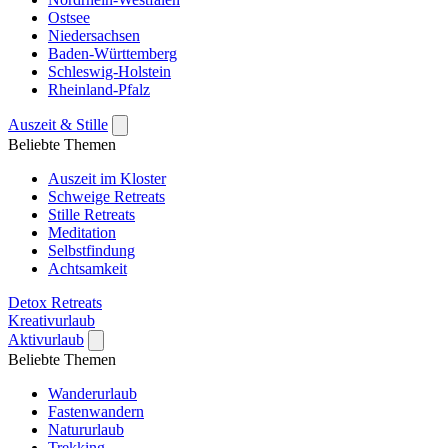
Ostsee
Niedersachsen
Baden-Württemberg
Schleswig-Holstein
Rheinland-Pfalz
Auszeit & Stille
Beliebte Themen
Auszeit im Kloster
Schweige Retreats
Stille Retreats
Meditation
Selbstfindung
Achtsamkeit
Detox Retreats
Kreativurlaub
Aktivurlaub
Beliebte Themen
Wanderurlaub
Fastenwandern
Natururlaub
Trekking