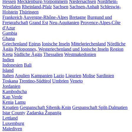
Hessen
Mecklenburg-Vorpommern
Niedersachsen
Nordrhein-
Westfalen
Rheinland-Pfalz
Sachsen
Sachsen-Anhalt
Schleswig-
Holstein
Thüringen
Frankreich
Auvergne-Rhône-Alpes
Bretagne
Burgund und
Freigrafschaft
Grand Est
Neu-Aquitanien
Provence-Alpes-Côte
d'Azur
Gambia
Ghana
Griechenland
Epirus
Ionische Inseln
Mittelgriechenland
Nördliche
Ägäis
Peloponnes, Westgriechenland und Ionische Inseln
Region
Kreta
Südliche Ägäis
Thessalien
Westmakedonien
Indien
Indonesien
Bali
Island
Italien
Apulien
Kampanien
Lazio
Ligurien
Molise
Sardinien
Toskana
Trentino-Südtirol
Umbrien
Veneto
Jordanien
Kambodscha
Kap Verde
Kenia
Lamu
Kroatien
Gespanschaft Sibenik-Knin
Gespanschaft Split-Dalmatien
Istar County
Zadarska Županija
Lettland
Luxemburg
Malediven