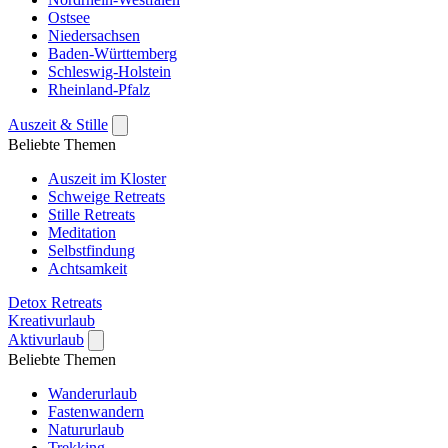
Ostsee
Niedersachsen
Baden-Württemberg
Schleswig-Holstein
Rheinland-Pfalz
Auszeit & Stille
Beliebte Themen
Auszeit im Kloster
Schweige Retreats
Stille Retreats
Meditation
Selbstfindung
Achtsamkeit
Detox Retreats
Kreativurlaub
Aktivurlaub
Beliebte Themen
Wanderurlaub
Fastenwandern
Natururlaub
Trekking