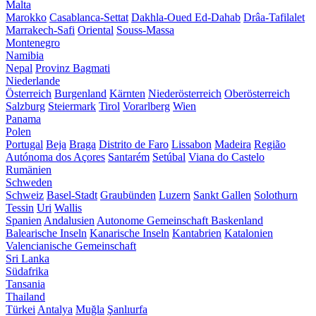
Malta
Marokko
Casablanca-Settat
Dakhla-Oued Ed-Dahab
Drâa-Tafilalet
Marrakech-Safi
Oriental
Souss-Massa
Montenegro
Namibia
Nepal
Provinz Bagmati
Niederlande
Österreich
Burgenland
Kärnten
Niederösterreich
Oberösterreich
Salzburg
Steiermark
Tirol
Vorarlberg
Wien
Panama
Polen
Portugal
Beja
Braga
Distrito de Faro
Lissabon
Madeira
Região
Autónoma dos Açores
Santarém
Setúbal
Viana do Castelo
Rumänien
Schweden
Schweiz
Basel-Stadt
Graubünden
Luzern
Sankt Gallen
Solothurn
Tessin
Uri
Wallis
Spanien
Andalusien
Autonome Gemeinschaft Baskenland
Balearische Inseln
Kanarische Inseln
Kantabrien
Katalonien
Valencianische Gemeinschaft
Sri Lanka
Südafrika
Tansania
Thailand
Türkei
Antalya
Muğla
Şanlıurfa