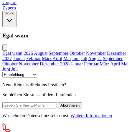
Ungarn
Zypern
2026
Egal wann
Egal wann
2026
August
September
Oktober
November
Dezember
2027
Januar
Februar
März
April
Mai
Juni
Juli
August
September
Oktober
November
Dezember
2028
Januar
Februar
März
April
Mai
Juni
Juli
Neue Retreats direkt ins Postfach?
So bleiben Sie stets auf dem Laufenden.
Wir nehmen Datenschutz sehr ernst.
Weitere Informationen