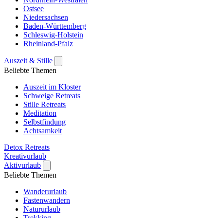
Ostsee
Niedersachsen
Baden-Württemberg
Schleswig-Holstein
Rheinland-Pfalz
Auszeit & Stille
Beliebte Themen
Auszeit im Kloster
Schweige Retreats
Stille Retreats
Meditation
Selbstfindung
Achtsamkeit
Detox Retreats
Kreativurlaub
Aktivurlaub
Beliebte Themen
Wanderurlaub
Fastenwandern
Natururlaub
Trekking