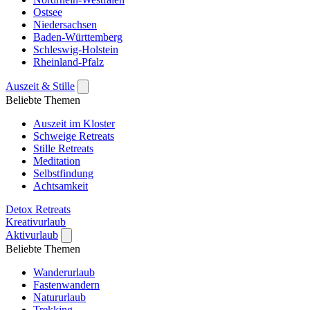
Ostsee
Niedersachsen
Baden-Württemberg
Schleswig-Holstein
Rheinland-Pfalz
Auszeit & Stille
Beliebte Themen
Auszeit im Kloster
Schweige Retreats
Stille Retreats
Meditation
Selbstfindung
Achtsamkeit
Detox Retreats
Kreativurlaub
Aktivurlaub
Beliebte Themen
Wanderurlaub
Fastenwandern
Natururlaub
Trekking