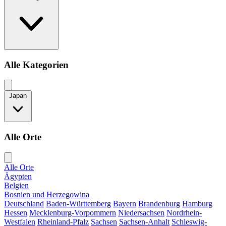
Alle Kategorien
Japan
Alle Orte
Alle Orte
Ägypten
Belgien
Bosnien und Herzegowina
Deutschland
Baden-Württemberg
Bayern
Brandenburg
Hamburg
Hessen
Mecklenburg-Vorpommern
Niedersachsen
Nordrhein-
Westfalen
Rheinland-Pfalz
Sachsen
Sachsen-Anhalt
Schleswig-