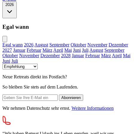
2026
Egal wann
Egal wann
2026
August
September
Oktober
November
Dezember
2027
Januar
Februar
März
April
Mai
Juni
Juli
August
September
Oktober
November
Dezember
2028
Januar
Februar
März
April
Mai
Juni
Juli
Neue Retreats direkt ins Postfach?
So bleiben Sie stets auf dem Laufenden.
Wir nehmen Datenschutz sehr ernst.
Weitere Informationen
"Wir haben Retreat Urlaub ins Leben gerufen, weil wir uns