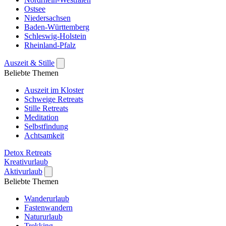
Ostsee
Niedersachsen
Baden-Württemberg
Schleswig-Holstein
Rheinland-Pfalz
Auszeit & Stille
Beliebte Themen
Auszeit im Kloster
Schweige Retreats
Stille Retreats
Meditation
Selbstfindung
Achtsamkeit
Detox Retreats
Kreativurlaub
Aktivurlaub
Beliebte Themen
Wanderurlaub
Fastenwandern
Natururlaub
Trekking