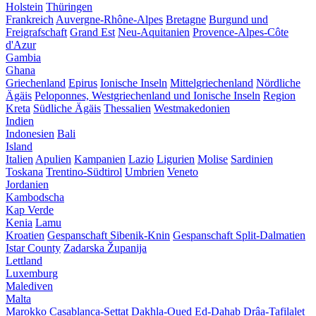
Holstein
Thüringen
Frankreich
Auvergne-Rhône-Alpes
Bretagne
Burgund und
Freigrafschaft
Grand Est
Neu-Aquitanien
Provence-Alpes-Côte
d'Azur
Gambia
Ghana
Griechenland
Epirus
Ionische Inseln
Mittelgriechenland
Nördliche
Ägäis
Peloponnes, Westgriechenland und Ionische Inseln
Region
Kreta
Südliche Ägäis
Thessalien
Westmakedonien
Indien
Indonesien
Bali
Island
Italien
Apulien
Kampanien
Lazio
Ligurien
Molise
Sardinien
Toskana
Trentino-Südtirol
Umbrien
Veneto
Jordanien
Kambodscha
Kap Verde
Kenia
Lamu
Kroatien
Gespanschaft Sibenik-Knin
Gespanschaft Split-Dalmatien
Istar County
Zadarska Županija
Lettland
Luxemburg
Malediven
Malta
Marokko
Casablanca-Settat
Dakhla-Oued Ed-Dahab
Drâa-Tafilalet