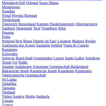
Marrakech-Safi
Oriental
Souss-Massa
Montenegro
Namibia
Nepal
Provinz Bagmati
Niederlande
Österreich
Burgenland
Kärnten
Niederösterreich
Oberösterreich
Salzburg
Steiermark
Tirol
Vorarlberg
Wien
Panama
Polen
Portugal
Beja
Braga
Distrito de Faro
Lissabon
Madeira
Região
Autónoma dos Açores
Santarém
Setúbal
Viana do Castelo
Rumänien
Schweden
Schweiz
Basel-Stadt
Graubünden
Luzern
Sankt Gallen
Solothurn
Tessin
Uri
Wallis
Spanien
Andalusien
Autonome Gemeinschaft Baskenland
Balearische Inseln
Kanarische Inseln
Kantabrien
Katalonien
Valencianische Gemeinschaft
Sri Lanka
Südafrika
Tansania
Thailand
Türkei
Antalya
Muğla
Şanlıurfa
Ungarn
Zypern