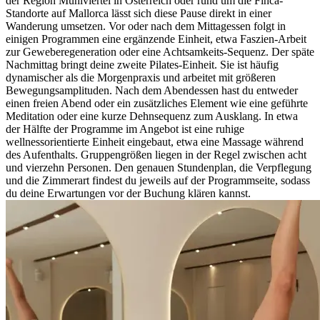
der Region Mühlviertel in Österreich oder rund um die Finca-
Standorte auf Mallorca lässt sich diese Pause direkt in einer
Wanderung umsetzen. Vor oder nach dem Mittagessen folgt in
einigen Programmen eine ergänzende Einheit, etwa Faszien-Arbeit
zur Geweberegeneration oder eine Achtsamkeits-Sequenz. Der späte
Nachmittag bringt deine zweite Pilates-Einheit. Sie ist häufig
dynamischer als die Morgenpraxis und arbeitet mit größeren
Bewegungsamplituden. Nach dem Abendessen hast du entweder
einen freien Abend oder ein zusätzliches Element wie eine geführte
Meditation oder eine kurze Dehnsequenz zum Ausklang. In etwa
der Hälfte der Programme im Angebot ist eine ruhige
wellnessorientierte Einheit eingebaut, etwa eine Massage während
des Aufenthalts. Gruppengrößen liegen in der Regel zwischen acht
und vierzehn Personen. Den genauen Stundenplan, die Verpflegung
und die Zimmerart findest du jeweils auf der Programmseite, sodass
du deine Erwartungen vor der Buchung klären kannst.