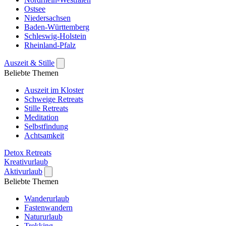
Ostsee
Niedersachsen
Baden-Württemberg
Schleswig-Holstein
Rheinland-Pfalz
Auszeit & Stille
Beliebte Themen
Auszeit im Kloster
Schweige Retreats
Stille Retreats
Meditation
Selbstfindung
Achtsamkeit
Detox Retreats
Kreativurlaub
Aktivurlaub
Beliebte Themen
Wanderurlaub
Fastenwandern
Natururlaub
Trekking