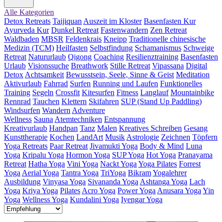
Alle Kategorien
Detox Retreats
Taijiquan
Auszeit im Kloster
Basenfasten Kur
Ayurveda Kur
Dunkel Retreat
Fastenwandern
Zen Retreat
Waldbaden
MBSR
Feldenkrais
Kneipp
Traditionelle chinesische
Medizin (TCM)
Heilfasten
Selbstfindung
Schamanismus
Schweige
Retreat
Natururlaub
Qigong
Coaching
Resilienztraining
Basenfasten
Urlaub
Visionssuche
Breathwork
Stille Retreat
Vipassana
Digital
Detox
Achtsamkeit
Bewusstsein, Seele, Sinne & Geist
Meditation
Aktivurlaub
Fahrrad
Surfen
Running und Laufen
Funktionelles
Training
Segeln
Crossfit
Kitesurfen
Fitness
Langlauf
Mountainbike
Rennrad
Tauchen
Klettern
Skifahren
SUP (Stand Up Paddling)
Windsurfen
Wandern
Adventure
Wellness
Sauna
Atemtechniken
Entspannung
Kreativurlaub
Handpan
Tanz
Malen
Kreatives Schreiben
Gesang
Kunsttherapie
Kochen
LandArt
Musik
Astrologie
Zeichnen
Töpfern
Yoga Retreats
Paar Retreat
Jivamukti Yoga
Body & Mind
Luna
Yoga
Kripalu Yoga
Hormon Yoga
SUP Yoga
Hot Yoga
Pranayama
Retreat
Hatha Yoga
Vini Yoga
Nackt Yoga
Yoga Pilates
Forrest
Yoga
Aerial Yoga
Tantra Yoga
TriYoga
Bikram
Yogalehrer
Ausbildung
Vinyasa Yoga
Sivananda Yoga
Ashtanga Yoga
Lach
Yoga
Kriya Yoga
Pilates
Acro Yoga
Power Yoga
Anusara Yoga
Yin
Yoga
Wellness Yoga
Kundalini Yoga
Iyengar Yoga