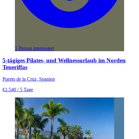
1 Person interessiert
5-tägiges Pilates- und Wellnessurlaub im Norden
Teneriffas
Puerto de la Cruz, Spanien
€1.540
/ 5 Tage