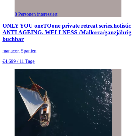
8 Personen interessiert
ONLY YOU oneTOone private retreat series.holistic
ANTI AGEING. WELLNESS /Mallorca/ganzjährig
buchbar
manacor, Spanien
€4.699
/ 11 Tage