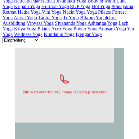
Yoga Retreats
Paar Retreat
Jivamukti Yoga
Body & Mind
Luna
Yoga
Kripalu Yoga
Hormon Yoga
SUP Yoga
Hot Yoga
Pranayama
Retreat
Hatha Yoga
Vini Yoga
Nackt Yoga
Yoga Pilates
Forrest
Yoga
Aerial Yoga
Tantra Yoga
TriYoga
Bikram
Yogalehrer
Ausbildung
Vinyasa Yoga
Sivananda Yoga
Ashtanga Yoga
Lach
Yoga
Kriya Yoga
Pilates
Acro Yoga
Power Yoga
Anusara Yoga
Yin
Yoga
Wellness Yoga
Kundalini Yoga
Iyengar Yoga