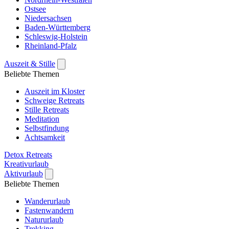
Ostsee
Niedersachsen
Baden-Württemberg
Schleswig-Holstein
Rheinland-Pfalz
Auszeit & Stille
Beliebte Themen
Auszeit im Kloster
Schweige Retreats
Stille Retreats
Meditation
Selbstfindung
Achtsamkeit
Detox Retreats
Kreativurlaub
Aktivurlaub
Beliebte Themen
Wanderurlaub
Fastenwandern
Natururlaub
Trekking