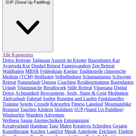
SUP (Stand Up Paddling)
Alle Kategorien
Detox Retreats
Taijiquan
Auszeit im Kloster
Basenfasten Kur
Ayurveda Kur
Dunkel Retreat
Fastenwandern
Zen Retreat
Waldbaden
MBSR
Feldenkrais
Kneipp
Traditionelle chinesische
Medizin (TCM)
Heilfasten
Selbstfindung
Schamanismus
Schweige
Retreat
Natururlaub
Qigong
Coaching
Resilienztraining
Basenfasten
Urlaub
Visionssuche
Breathwork
Stille Retreat
Vipassana
Digital
Detox
Achtsamkeit
Bewusstsein, Seele, Sinne & Geist
Meditation
Aktivurlaub
Fahrrad
Surfen
Running und Laufen
Funktionelles
Training
Segeln
Crossfit
Kitesurfen
Fitness
Langlauf
Mountainbike
Rennrad
Tauchen
Klettern
Skifahren
SUP (Stand Up Paddling)
Windsurfen
Wandern
Adventure
Wellness
Sauna
Atemtechniken
Entspannung
Kreativurlaub
Handpan
Tanz
Malen
Kreatives Schreiben
Gesang
Kunsttherapie
Kochen
LandArt
Musik
Astrologie
Zeichnen
Töpfern