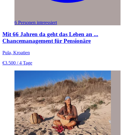
6 Personen interessiert
Mit 66 Jahren da geht das Leben an ...
Chancemanagement für Pensionäre
Pula, Kroatien
€3.500
/ 4 Tage