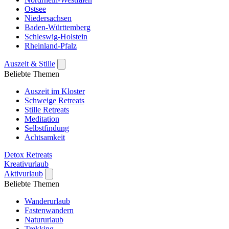
Ostsee
Niedersachsen
Baden-Württemberg
Schleswig-Holstein
Rheinland-Pfalz
Auszeit & Stille
Beliebte Themen
Auszeit im Kloster
Schweige Retreats
Stille Retreats
Meditation
Selbstfindung
Achtsamkeit
Detox Retreats
Kreativurlaub
Aktivurlaub
Beliebte Themen
Wanderurlaub
Fastenwandern
Natururlaub
Trekking