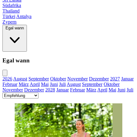
Südafrika
Thailand
Türkei
Antalya
Zypern
Egal wann
Egal wann
2026
August
September
Oktober
November
Dezember
2027
Januar
Februar
März
April
Mai
Juni
Juli
August
September
Oktober
November
Dezember
2028
Januar
Februar
März
April
Mai
Juni
Juli