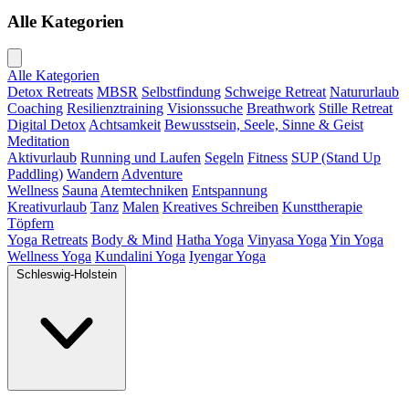
Alle Kategorien
Alle Kategorien
Detox Retreats
MBSR
Selbstfindung
Schweige Retreat
Natururlaub
Coaching
Resilienztraining
Visionssuche
Breathwork
Stille Retreat
Digital Detox
Achtsamkeit
Bewusstsein, Seele, Sinne & Geist
Meditation
Aktivurlaub
Running und Laufen
Segeln
Fitness
SUP (Stand Up
Paddling)
Wandern
Adventure
Wellness
Sauna
Atemtechniken
Entspannung
Kreativurlaub
Tanz
Malen
Kreatives Schreiben
Kunsttherapie
Töpfern
Yoga Retreats
Body & Mind
Hatha Yoga
Vinyasa Yoga
Yin Yoga
Wellness Yoga
Kundalini Yoga
Iyengar Yoga
Schleswig-Holstein