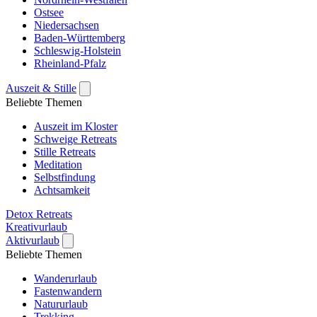
Ostsee
Niedersachsen
Baden-Württemberg
Schleswig-Holstein
Rheinland-Pfalz
Auszeit & Stille
Beliebte Themen
Auszeit im Kloster
Schweige Retreats
Stille Retreats
Meditation
Selbstfindung
Achtsamkeit
Detox Retreats
Kreativurlaub
Aktivurlaub
Beliebte Themen
Wanderurlaub
Fastenwandern
Natururlaub
Trekking