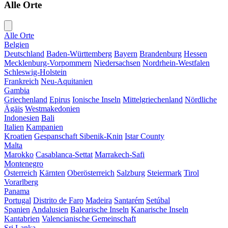
Alle Orte
Alle Orte
Belgien
Deutschland
Baden-Württemberg
Bayern
Brandenburg
Hessen
Mecklenburg-Vorpommern
Niedersachsen
Nordrhein-Westfalen
Schleswig-Holstein
Frankreich
Neu-Aquitanien
Gambia
Griechenland
Epirus
Ionische Inseln
Mittelgriechenland
Nördliche
Ägäis
Westmakedonien
Indonesien
Bali
Italien
Kampanien
Kroatien
Gespanschaft Sibenik-Knin
Istar County
Malta
Marokko
Casablanca-Settat
Marrakech-Safi
Montenegro
Österreich
Kärnten
Oberösterreich
Salzburg
Steiermark
Tirol
Vorarlberg
Panama
Portugal
Distrito de Faro
Madeira
Santarém
Setúbal
Spanien
Andalusien
Balearische Inseln
Kanarische Inseln
Kantabrien
Valencianische Gemeinschaft
Sri Lanka