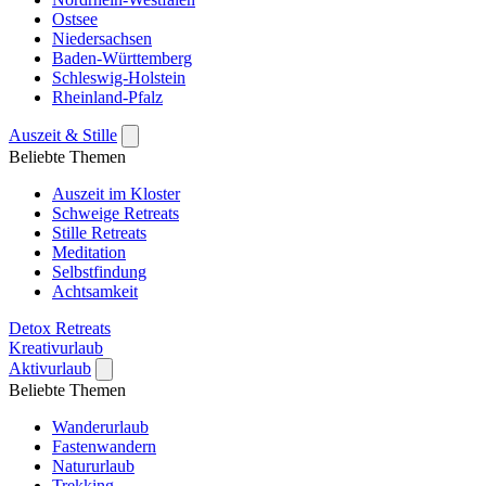
Ostsee
Niedersachsen
Baden-Württemberg
Schleswig-Holstein
Rheinland-Pfalz
Auszeit & Stille
Beliebte Themen
Auszeit im Kloster
Schweige Retreats
Stille Retreats
Meditation
Selbstfindung
Achtsamkeit
Detox Retreats
Kreativurlaub
Aktivurlaub
Beliebte Themen
Wanderurlaub
Fastenwandern
Natururlaub
Trekking