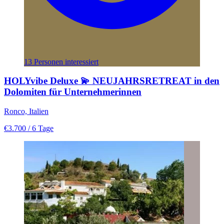
13 Personen interessiert
HOLYvibe Deluxe 💫 NEUJAHRSRETREAT in den
Dolomiten für Unternehmerinnen
Ronco, Italien
€3.700
/ 6 Tage