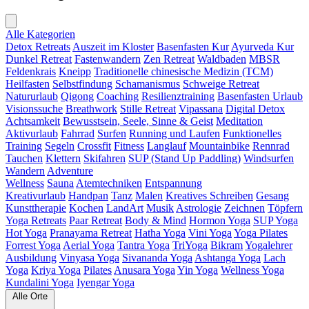
Alle Kategorien
Detox Retreats
Auszeit im Kloster
Basenfasten Kur
Ayurveda Kur
Dunkel Retreat
Fastenwandern
Zen Retreat
Waldbaden
MBSR
Feldenkrais
Kneipp
Traditionelle chinesische Medizin (TCM)
Heilfasten
Selbstfindung
Schamanismus
Schweige Retreat
Natururlaub
Qigong
Coaching
Resilienztraining
Basenfasten Urlaub
Visionssuche
Breathwork
Stille Retreat
Vipassana
Digital Detox
Achtsamkeit
Bewusstsein, Seele, Sinne & Geist
Meditation
Aktivurlaub
Fahrrad
Surfen
Running und Laufen
Funktionelles
Training
Segeln
Crossfit
Fitness
Langlauf
Mountainbike
Rennrad
Tauchen
Klettern
Skifahren
SUP (Stand Up Paddling)
Windsurfen
Wandern
Adventure
Wellness
Sauna
Atemtechniken
Entspannung
Kreativurlaub
Handpan
Tanz
Malen
Kreatives Schreiben
Gesang
Kunsttherapie
Kochen
LandArt
Musik
Astrologie
Zeichnen
Töpfern
Yoga Retreats
Paar Retreat
Body & Mind
Hormon Yoga
SUP Yoga
Hot Yoga
Pranayama Retreat
Hatha Yoga
Vini Yoga
Yoga Pilates
Forrest Yoga
Aerial Yoga
Tantra Yoga
TriYoga
Bikram
Yogalehrer
Ausbildung
Vinyasa Yoga
Sivananda Yoga
Ashtanga Yoga
Lach
Yoga
Kriya Yoga
Pilates
Anusara Yoga
Yin Yoga
Wellness Yoga
Kundalini Yoga
Iyengar Yoga
Alle Orte