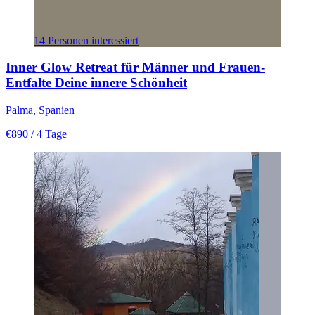
14 Personen interessiert
Inner Glow Retreat für Männer und Frauen-
Entfalte Deine innere Schönheit
Palma, Spanien
€890
/ 4 Tage