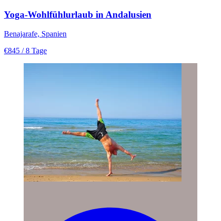
Yoga-Wohlfühlurlaub in Andalusien
Benajarafe, Spanien
€845
/ 8 Tage