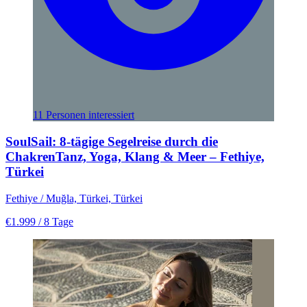
11 Personen interessiert
SoulSail: 8-tägige Segelreise durch die
ChakrenTanz, Yoga, Klang & Meer – Fethiye,
Türkei
Fethiye / Muğla, Türkei, Türkei
€1.999
/ 8 Tage