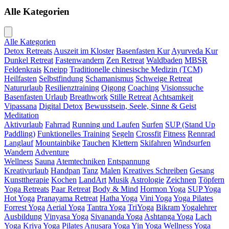
Alle Kategorien
Alle Kategorien
Detox Retreats
Auszeit im Kloster
Basenfasten Kur
Ayurveda Kur
Dunkel Retreat
Fastenwandern
Zen Retreat
Waldbaden
MBSR
Feldenkrais
Kneipp
Traditionelle chinesische Medizin (TCM)
Heilfasten
Selbstfindung
Schamanismus
Schweige Retreat
Natururlaub
Resilienztraining
Qigong
Coaching
Visionssuche
Basenfasten Urlaub
Breathwork
Stille Retreat
Achtsamkeit
Vipassana
Digital Detox
Bewusstsein, Seele, Sinne & Geist
Meditation
Aktivurlaub
Fahrrad
Running und Laufen
Surfen
SUP (Stand Up
Paddling)
Funktionelles Training
Segeln
Crossfit
Fitness
Rennrad
Langlauf
Mountainbike
Tauchen
Klettern
Skifahren
Windsurfen
Wandern
Adventure
Wellness
Sauna
Atemtechniken
Entspannung
Kreativurlaub
Handpan
Tanz
Malen
Kreatives Schreiben
Gesang
Kunsttherapie
Kochen
LandArt
Musik
Astrologie
Zeichnen
Töpfern
Yoga Retreats
Paar Retreat
Body & Mind
Hormon Yoga
SUP Yoga
Hot Yoga
Pranayama Retreat
Hatha Yoga
Vini Yoga
Yoga Pilates
Forrest Yoga
Aerial Yoga
Tantra Yoga
TriYoga
Bikram
Yogalehrer
Ausbildung
Vinyasa Yoga
Sivananda Yoga
Ashtanga Yoga
Lach
Yoga
Kriya Yoga
Pilates
Anusara Yoga
Yin Yoga
Wellness Yoga