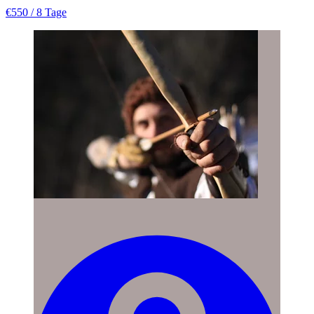
€550
/ 8 Tage