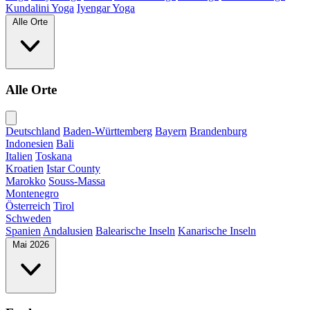
Kundalini Yoga
Iyengar Yoga
Alle Orte
Alle Orte
Deutschland
Baden-Württemberg
Bayern
Brandenburg
Indonesien
Bali
Italien
Toskana
Kroatien
Istar County
Marokko
Souss-Massa
Montenegro
Österreich
Tirol
Schweden
Spanien
Andalusien
Balearische Inseln
Kanarische Inseln
Mai 2026