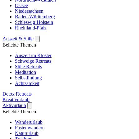
Ostsee
Niedersachsen
Baden-Württemberg
Schleswig-Holstein
Rheinland-Pfalz
Auszeit & Stille
Beliebte Themen
Auszeit im Kloster
Schweige Retreats
Stille Retreats
Meditation
Selbstfindung
Achtsamkeit
Detox Retreats
Kreativurlaub
Aktivurlaub
Beliebte Themen
Wanderurlaub
Fastenwandern
Natururlaub
Trekking