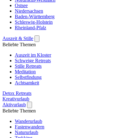
Ostsee
Niedersachsen
Baden-Württemberg
Schleswig-Holstein
Rheinland-Pfalz
Auszeit & Stille
Beliebte Themen
Auszeit im Kloster
Schweige Retreats
Stille Retreats
Meditation
Selbstfindung
Achtsamkeit
Detox Retreats
Kreativurlaub
Aktivurlaub
Beliebte Themen
Wanderurlaub
Fastenwandern
Natururlaub
Trekking