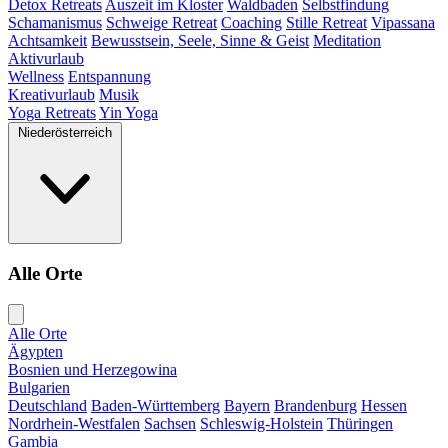
Detox Retreats
Auszeit im Kloster
Waldbaden
Selbstfindung
Schamanismus
Schweige Retreat
Coaching
Stille Retreat
Vipassana
Achtsamkeit
Bewusstsein, Seele, Sinne & Geist
Meditation
Aktivurlaub
Wellness
Entspannung
Kreativurlaub
Musik
Yoga Retreats
Yin Yoga
Niederösterreich
Alle Orte
Alle Orte
Ägypten
Bosnien und Herzegowina
Bulgarien
Deutschland
Baden-Württemberg
Bayern
Brandenburg
Hessen
Nordrhein-Westfalen
Sachsen
Schleswig-Holstein
Thüringen
Gambia