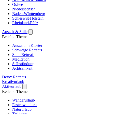
Ostsee
Niedersachsen
Baden-Württemberg
Schleswig-Holstein
Rheinland-Pfalz
Auszeit & Stille
Beliebte Themen
Auszeit im Kloster
Schweige Retreats
Stille Retreats
Meditation
Selbstfindung
Achtsamkeit
Detox Retreats
Kreativurlaub
Aktivurlaub
Beliebte Themen
Wanderurlaub
Fastenwandern
Natururlaub
Trekking