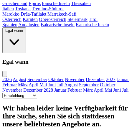
Griechenland
Epirus
Ionische Inseln
Thessalien
Italien
Toskana
Trentino-Südtirol
Marokko
Drâa-Tafilalet
Marrakech-Safi
Österreich
Kärnten
Oberösterreich
Steiermark
Tirol
Spanien
Andalusien
Balearische Inseln
Kanarische Inseln
Egal wann
Egal wann
2026
August
September
Oktober
November
Dezember
2027
Januar
Februar
März
April
Mai
Juni
Juli
August
September
Oktober
November
Dezember
2028
Januar
Februar
März
April
Mai
Juni
Juli
Wir haben leider keine Verfügbarkeit für
Ihre Suche, sehen Sie sich stattdessen
unsere beliebtesten Angebote an.