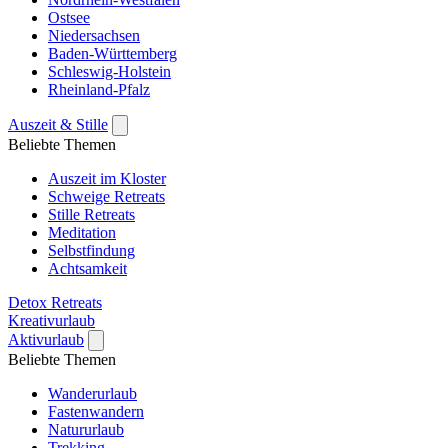
Ostsee
Niedersachsen
Baden-Württemberg
Schleswig-Holstein
Rheinland-Pfalz
Auszeit & Stille
Beliebte Themen
Auszeit im Kloster
Schweige Retreats
Stille Retreats
Meditation
Selbstfindung
Achtsamkeit
Detox Retreats
Kreativurlaub
Aktivurlaub
Beliebte Themen
Wanderurlaub
Fastenwandern
Natururlaub
Trekking