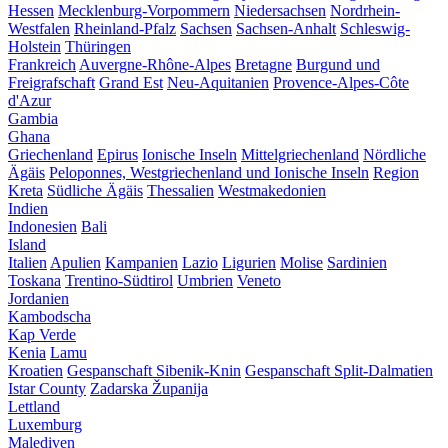
Hessen
Mecklenburg-Vorpommern
Niedersachsen
Nordrhein-
Westfalen
Rheinland-Pfalz
Sachsen
Sachsen-Anhalt
Schleswig-
Holstein
Thüringen
Frankreich
Auvergne-Rhône-Alpes
Bretagne
Burgund und
Freigrafschaft
Grand Est
Neu-Aquitanien
Provence-Alpes-Côte
d'Azur
Gambia
Ghana
Griechenland
Epirus
Ionische Inseln
Mittelgriechenland
Nördliche
Ägäis
Peloponnes, Westgriechenland und Ionische Inseln
Region
Kreta
Südliche Ägäis
Thessalien
Westmakedonien
Indien
Indonesien
Bali
Island
Italien
Apulien
Kampanien
Lazio
Ligurien
Molise
Sardinien
Toskana
Trentino-Südtirol
Umbrien
Veneto
Jordanien
Kambodscha
Kap Verde
Kenia
Lamu
Kroatien
Gespanschaft Sibenik-Knin
Gespanschaft Split-Dalmatien
Istar County
Zadarska Županija
Lettland
Luxemburg
Malediven