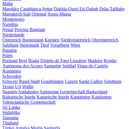
Malta
Marokko
Casablanca-Settat
Dakhla-Oued Ed-Dahab
Drâa-Tafilalet
Marrakech-Safi
Oriental
Souss-Massa
Montenegro
Namibia
Nepal
Provinz Bagmati
Niederlande
Österreich
Burgenland
Kärnten
Niederösterreich
Oberösterreich
Salzburg
Steiermark
Tirol
Vorarlberg
Wien
Panama
Polen
Portugal
Beja
Braga
Distrito de Faro
Lissabon
Madeira
Região
Autónoma dos Açores
Santarém
Setúbal
Viana do Castelo
Rumänien
Schweden
Schweiz
Basel-Stadt
Graubünden
Luzern
Sankt Gallen
Solothurn
Tessin
Uri
Wallis
Spanien
Andalusien
Autonome Gemeinschaft Baskenland
Balearische Inseln
Kanarische Inseln
Kantabrien
Katalonien
Valencianische Gemeinschaft
Sri Lanka
Südafrika
Tansania
Thailand
Türkei
Antalya
Muğla
Şanlıurfa