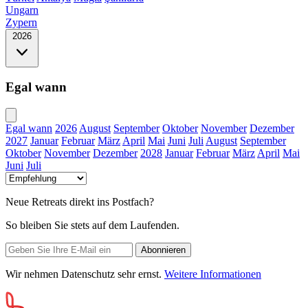
Ungarn
Zypern
2026
Egal wann
Egal wann
2026
August
September
Oktober
November
Dezember
2027
Januar
Februar
März
April
Mai
Juni
Juli
August
September
Oktober
November
Dezember
2028
Januar
Februar
März
April
Mai
Juni
Juli
Neue Retreats direkt ins Postfach?
So bleiben Sie stets auf dem Laufenden.
Wir nehmen Datenschutz sehr ernst.
Weitere Informationen