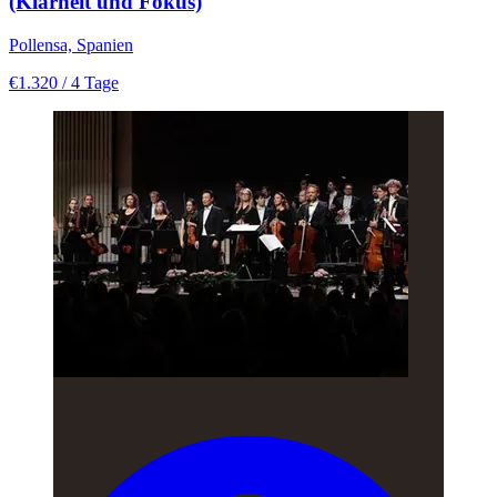
(Klarheit und Fokus)
Pollensa, Spanien
€1.320
/ 4 Tage