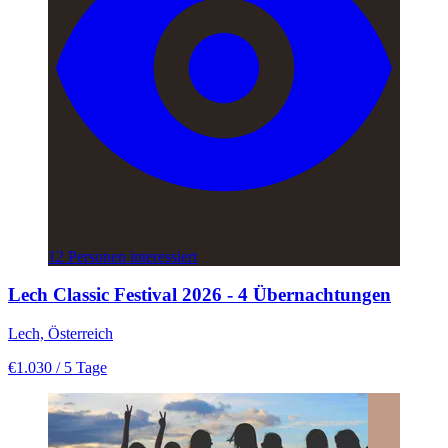
12 Personen interessiert
Lech Classic Festival 2026 - 4 Übernachtungen
Lech, Österreich
€1.030
/ 5 Tage