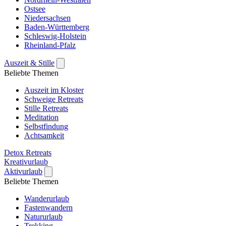
Ostsee
Niedersachsen
Baden-Württemberg
Schleswig-Holstein
Rheinland-Pfalz
Auszeit & Stille
Beliebte Themen
Auszeit im Kloster
Schweige Retreats
Stille Retreats
Meditation
Selbstfindung
Achtsamkeit
Detox Retreats
Kreativurlaub
Aktivurlaub
Beliebte Themen
Wanderurlaub
Fastenwandern
Natururlaub
Trekking