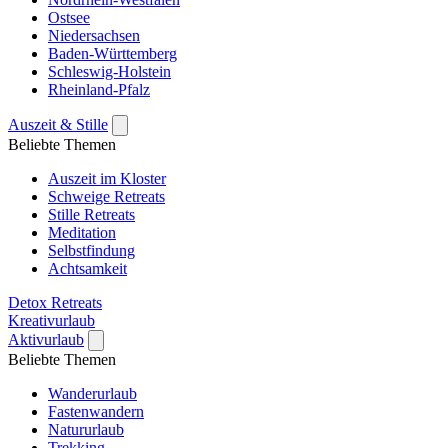
Ostsee
Niedersachsen
Baden-Württemberg
Schleswig-Holstein
Rheinland-Pfalz
Auszeit & Stille
Beliebte Themen
Auszeit im Kloster
Schweige Retreats
Stille Retreats
Meditation
Selbstfindung
Achtsamkeit
Detox Retreats
Kreativurlaub
Aktivurlaub
Beliebte Themen
Wanderurlaub
Fastenwandern
Natururlaub
Trekking