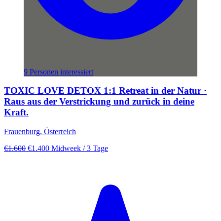
9 Personen interessiert
TOXIC LOVE DETOX 1:1 Retreat in der Natur ·
Raus aus der Verstrickung und zurück in deine
Kraft.
Frauenburg, Österreich
€1.600
€1.400
Midweek
/ 3 Tage