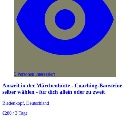
5 Personen interessiert
Auszeit in der Märchenhütte - Coaching-Bausteine
selber wählen - für dich allein oder zu zweit
Biedenkopf, Deutschland
€280
/ 3 Tage