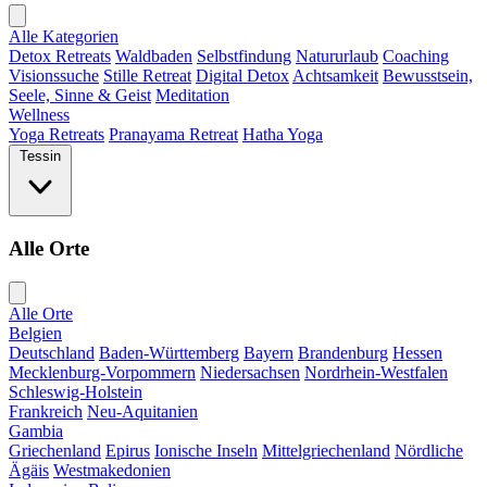
Alle Kategorien
Detox Retreats
Waldbaden
Selbstfindung
Natururlaub
Coaching
Visionssuche
Stille Retreat
Digital Detox
Achtsamkeit
Bewusstsein,
Seele, Sinne & Geist
Meditation
Wellness
Yoga Retreats
Pranayama Retreat
Hatha Yoga
Tessin
Alle Orte
Alle Orte
Belgien
Deutschland
Baden-Württemberg
Bayern
Brandenburg
Hessen
Mecklenburg-Vorpommern
Niedersachsen
Nordrhein-Westfalen
Schleswig-Holstein
Frankreich
Neu-Aquitanien
Gambia
Griechenland
Epirus
Ionische Inseln
Mittelgriechenland
Nördliche
Ägäis
Westmakedonien