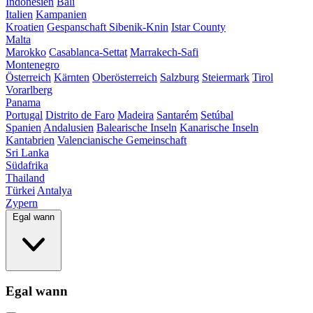
Indonesien
Bali
Italien
Kampanien
Kroatien
Gespanschaft Sibenik-Knin
Istar County
Malta
Marokko
Casablanca-Settat
Marrakech-Safi
Montenegro
Österreich
Kärnten
Oberösterreich
Salzburg
Steiermark
Tirol
Vorarlberg
Panama
Portugal
Distrito de Faro
Madeira
Santarém
Setúbal
Spanien
Andalusien
Balearische Inseln
Kanarische Inseln
Kantabrien
Valencianische Gemeinschaft
Sri Lanka
Südafrika
Thailand
Türkei
Antalya
Zypern
Egal wann
Egal wann