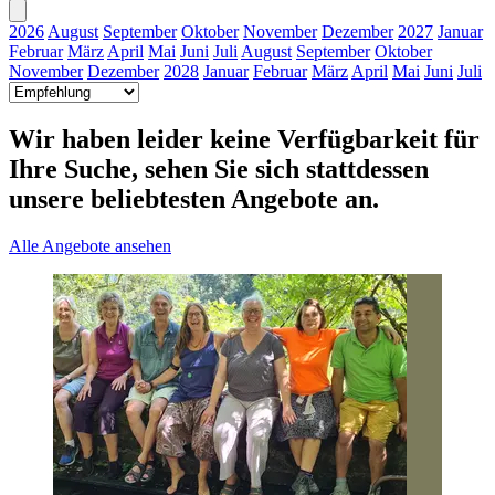
2026
August
September
Oktober
November
Dezember
2027
Januar
Februar
März
April
Mai
Juni
Juli
August
September
Oktober
November
Dezember
2028
Januar
Februar
März
April
Mai
Juni
Juli
Wir haben leider keine Verfügbarkeit für
Ihre Suche, sehen Sie sich stattdessen
unsere beliebtesten Angebote an.
Alle Angebote ansehen