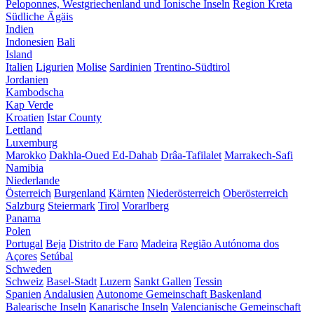
Peloponnes, Westgriechenland und Ionische Inseln
Region Kreta
Südliche Ägäis
Indien
Indonesien
Bali
Island
Italien
Ligurien
Molise
Sardinien
Trentino-Südtirol
Jordanien
Kambodscha
Kap Verde
Kroatien
Istar County
Lettland
Luxemburg
Marokko
Dakhla-Oued Ed-Dahab
Drâa-Tafilalet
Marrakech-Safi
Namibia
Niederlande
Österreich
Burgenland
Kärnten
Niederösterreich
Oberösterreich
Salzburg
Steiermark
Tirol
Vorarlberg
Panama
Polen
Portugal
Beja
Distrito de Faro
Madeira
Região Autónoma dos
Açores
Setúbal
Schweden
Schweiz
Basel-Stadt
Luzern
Sankt Gallen
Tessin
Spanien
Andalusien
Autonome Gemeinschaft Baskenland
Balearische Inseln
Kanarische Inseln
Valencianische Gemeinschaft