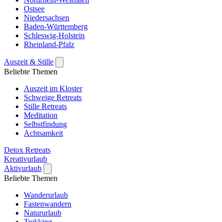
Ostsee
Niedersachsen
Baden-Württemberg
Schleswig-Holstein
Rheinland-Pfalz
Auszeit & Stille
Beliebte Themen
Auszeit im Kloster
Schweige Retreats
Stille Retreats
Meditation
Selbstfindung
Achtsamkeit
Detox Retreats
Kreativurlaub
Aktivurlaub
Beliebte Themen
Wanderurlaub
Fastenwandern
Natururlaub
Trekking