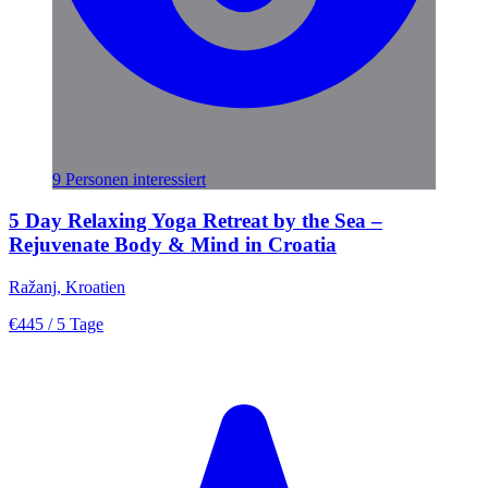
9 Personen interessiert
5 Day Relaxing Yoga Retreat by the Sea –
Rejuvenate Body & Mind in Croatia
Ražanj, Kroatien
€445
/ 5 Tage