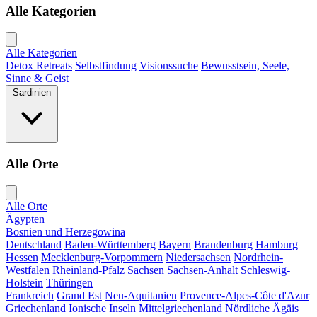
Alle Kategorien
Alle Kategorien
Detox Retreats
Selbstfindung
Visionssuche
Bewusstsein, Seele,
Sinne & Geist
Sardinien
Alle Orte
Alle Orte
Ägypten
Bosnien und Herzegowina
Deutschland
Baden-Württemberg
Bayern
Brandenburg
Hamburg
Hessen
Mecklenburg-Vorpommern
Niedersachsen
Nordrhein-
Westfalen
Rheinland-Pfalz
Sachsen
Sachsen-Anhalt
Schleswig-
Holstein
Thüringen
Frankreich
Grand Est
Neu-Aquitanien
Provence-Alpes-Côte d'Azur
Griechenland
Ionische Inseln
Mittelgriechenland
Nördliche Ägäis