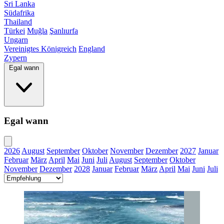
Sri Lanka
Südafrika
Thailand
Türkei
Muğla
Şanlıurfa
Ungarn
Vereinigtes Königreich
England
Zypern
Egal wann
Egal wann
2026
August
September
Oktober
November
Dezember
2027
Januar
Februar
März
April
Mai
Juni
Juli
August
September
Oktober
November
Dezember
2028
Januar
Februar
März
April
Mai
Juni
Juli