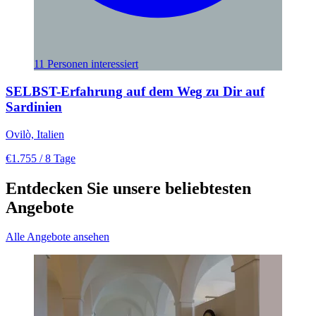
11 Personen interessiert
SELBST-Erfahrung auf dem Weg zu Dir auf
Sardinien
Ovilò, Italien
€1.755
/ 8 Tage
Entdecken Sie unsere beliebtesten
Angebote
Alle Angebote ansehen