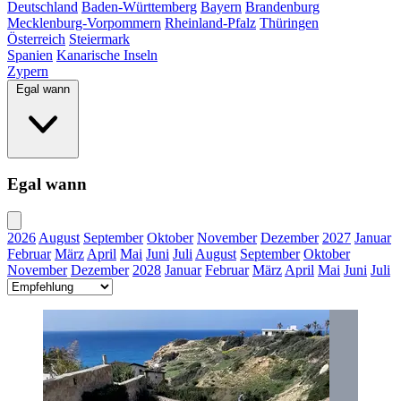
Deutschland
Baden-Württemberg
Bayern
Brandenburg
Mecklenburg-Vorpommern
Rheinland-Pfalz
Thüringen
Österreich
Steiermark
Spanien
Kanarische Inseln
Zypern
Egal wann
Egal wann
2026
August
September
Oktober
November
Dezember
2027
Januar
Februar
März
April
Mai
Juni
Juli
August
September
Oktober
November
Dezember
2028
Januar
Februar
März
April
Mai
Juni
Juli