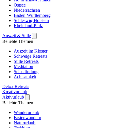
Ostsee
Niedersachsen
Baden-Württemberg
Schleswig-Holstein
Rheinland-Pfalz
Auszeit & Stille
Beliebte Themen
Auszeit im Kloster
Schweige Retreats
Stille Retreats
Meditation
Selbstfindung
Achtsamkeit
Detox Retreats
Kreativurlaub
Aktivurlaub
Beliebte Themen
Wanderurlaub
Fastenwandern
Natururlaub
Trekking