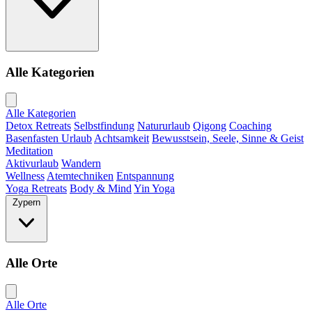
Alle Kategorien
Alle Kategorien
Detox Retreats
Selbstfindung
Natururlaub
Qigong
Coaching
Basenfasten Urlaub
Achtsamkeit
Bewusstsein, Seele, Sinne & Geist
Meditation
Aktivurlaub
Wandern
Wellness
Atemtechniken
Entspannung
Yoga Retreats
Body & Mind
Yin Yoga
Zypern
Alle Orte
Alle Orte