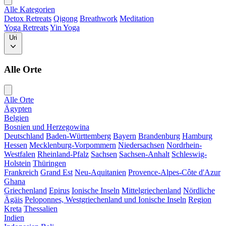
Alle Kategorien
Detox Retreats
Qigong
Breathwork
Meditation
Yoga Retreats
Yin Yoga
Uri
Alle Orte
Alle Orte
Ägypten
Belgien
Bosnien und Herzegowina
Deutschland
Baden-Württemberg
Bayern
Brandenburg
Hamburg
Hessen
Mecklenburg-Vorpommern
Niedersachsen
Nordrhein-
Westfalen
Rheinland-Pfalz
Sachsen
Sachsen-Anhalt
Schleswig-
Holstein
Thüringen
Frankreich
Grand Est
Neu-Aquitanien
Provence-Alpes-Côte d'Azur
Ghana
Griechenland
Epirus
Ionische Inseln
Mittelgriechenland
Nördliche
Ägäis
Peloponnes, Westgriechenland und Ionische Inseln
Region
Kreta
Thessalien
Indien