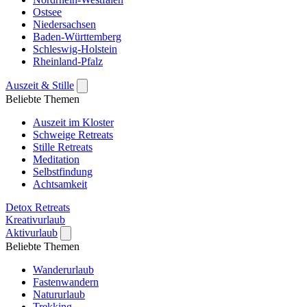
Ostsee
Niedersachsen
Baden-Württemberg
Schleswig-Holstein
Rheinland-Pfalz
Auszeit & Stille
Beliebte Themen
Auszeit im Kloster
Schweige Retreats
Stille Retreats
Meditation
Selbstfindung
Achtsamkeit
Detox Retreats
Kreativurlaub
Aktivurlaub
Beliebte Themen
Wanderurlaub
Fastenwandern
Natururlaub
Trekking