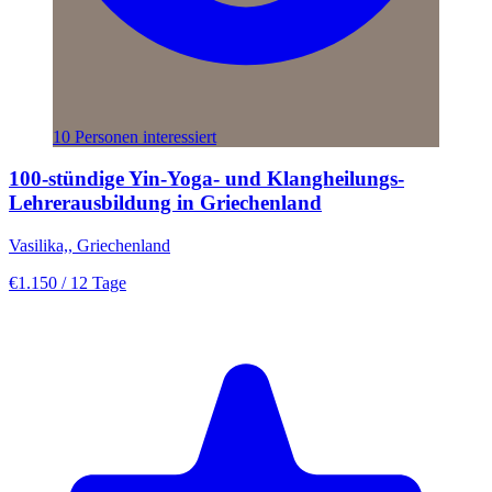
10 Personen interessiert
100-stündige Yin-Yoga- und Klangheilungs-
Lehrerausbildung in Griechenland
Vasilika,, Griechenland
€1.150
/ 12 Tage