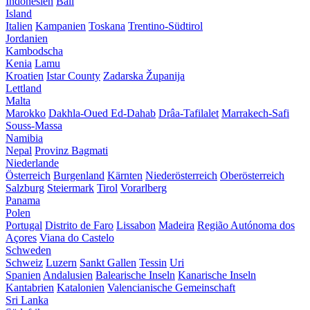
Indonesien
Bali
Island
Italien
Kampanien
Toskana
Trentino-Südtirol
Jordanien
Kambodscha
Kenia
Lamu
Kroatien
Istar County
Zadarska Županija
Lettland
Malta
Marokko
Dakhla-Oued Ed-Dahab
Drâa-Tafilalet
Marrakech-Safi
Souss-Massa
Namibia
Nepal
Provinz Bagmati
Niederlande
Österreich
Burgenland
Kärnten
Niederösterreich
Oberösterreich
Salzburg
Steiermark
Tirol
Vorarlberg
Panama
Polen
Portugal
Distrito de Faro
Lissabon
Madeira
Região Autónoma dos
Açores
Viana do Castelo
Schweden
Schweiz
Luzern
Sankt Gallen
Tessin
Uri
Spanien
Andalusien
Balearische Inseln
Kanarische Inseln
Kantabrien
Katalonien
Valencianische Gemeinschaft
Sri Lanka