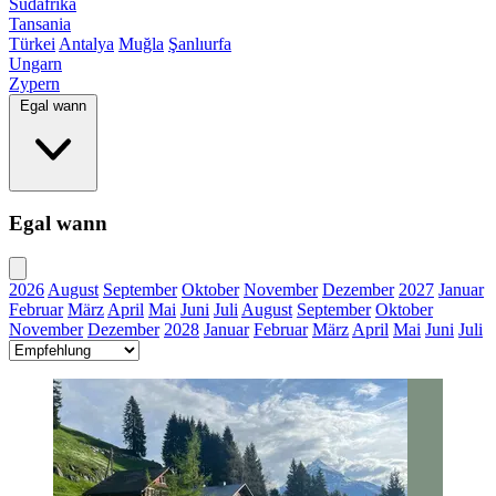
Südafrika
Tansania
Türkei
Antalya
Muğla
Şanlıurfa
Ungarn
Zypern
Egal wann
Egal wann
2026
August
September
Oktober
November
Dezember
2027
Januar
Februar
März
April
Mai
Juni
Juli
August
September
Oktober
November
Dezember
2028
Januar
Februar
März
April
Mai
Juni
Juli