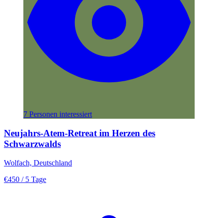
7 Personen interessiert
Neujahrs-Atem-Retreat im Herzen des
Schwarzwalds
Wolfach, Deutschland
€450
/ 5 Tage