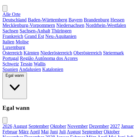
Alle Orte
Deutschland
Baden-Württemberg
Bayern
Brandenburg
Hessen
Mecklenburg-Vorpommern
Niedersachsen
Nordrhein-Westfalen
Sachsen
Sachsen-Anhalt
Thüringen
Frankreich
Grand Est
Neu-Aquitanien
Italien
Molise
Luxemburg
Österreich
Kärnten
Niederösterreich
Oberösterreich
Steiermark
Portugal
Região Autónoma dos Açores
Schweiz
Tessin
Wallis
Spanien
Andalusien
Katalonien
Egal wann
Egal wann
2026
August
September
Oktober
November
Dezember
2027
Januar
Februar
März
April
Mai
Juni
Juli
August
September
Oktober