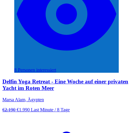
8 Personen interessiert
Delfin Yoga Retreat - Eine Woche auf einer privaten
Yacht im Roten Meer
Marsa Alam, Ägypten
€2.190
€1.990
Last Minute
/ 8 Tage