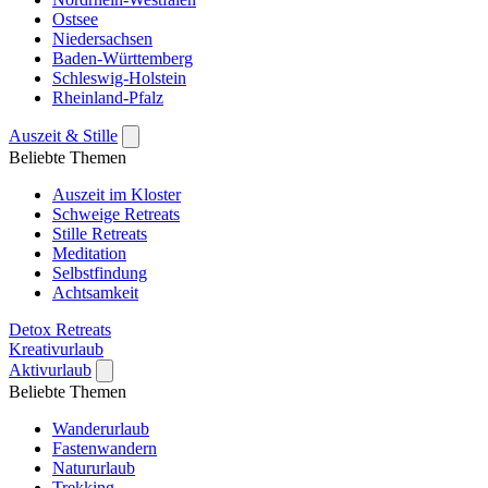
Ostsee
Niedersachsen
Baden-Württemberg
Schleswig-Holstein
Rheinland-Pfalz
Auszeit & Stille
Beliebte Themen
Auszeit im Kloster
Schweige Retreats
Stille Retreats
Meditation
Selbstfindung
Achtsamkeit
Detox Retreats
Kreativurlaub
Aktivurlaub
Beliebte Themen
Wanderurlaub
Fastenwandern
Natururlaub
Trekking